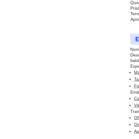
Qua
Praz
Term
Apoi
E
Nome
Desc
fiab
Espe
Ma
Ta
Fi
Emb
Ca
Vá
Tran
Of
Os
As