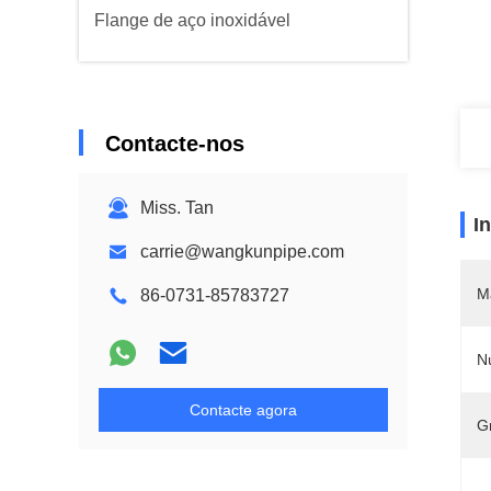
Flange de aço inoxidável
Contacte-nos
Miss. Tan
I
carrie@wangkunpipe.com
M
86-0731-85783727
N
Contacte agora
G