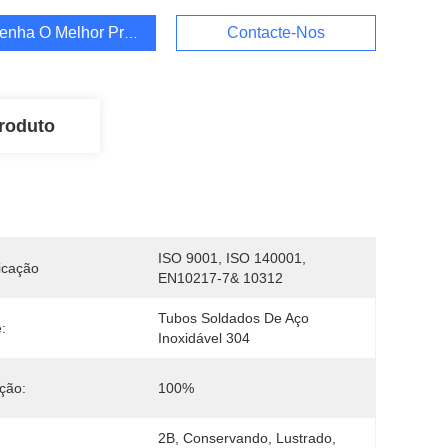
enha O Melhor Preço
Contacte-Nos
roduto
ISO 9001, ISO 140001, 
ficação
EN10217-7& 10312
Tubos Soldados De Aço 
:
Inoxidável 304
ção:
100%
2B, Conservando, Lustrado, 