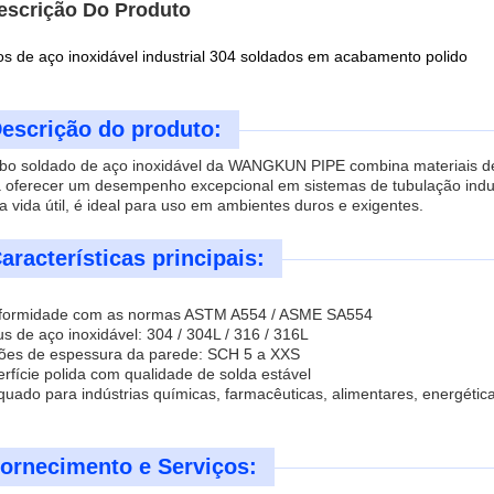
escrição Do Produto
s de aço inoxidável industrial 304 soldados em acabamento polido
escrição do produto:
bo soldado de aço inoxidável da WANGKUN PIPE combina materiais de
 oferecer um desempenho excepcional em sistemas de tubulação industr
a vida útil, é ideal para uso em ambientes duros e exigentes.
aracterísticas principais:
formidade com as normas ASTM A554 / ASME SA554
s de aço inoxidável: 304 / 304L / 316 / 316L
ões de espessura da parede: SCH 5 a XXS
rfície polida com qualidade de solda estável
uado para indústrias químicas, farmacêuticas, alimentares, energétic
ornecimento e Serviços: