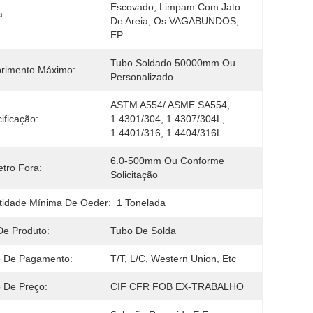
Escovado, Limpam Com Jato 
.:
De Areia, Os VAGABUNDOS, 
EP
Tubo Soldado 50000mm Ou 
rimento Máximo:
Personalizado
ASTM A554/ ASME SA554, 
ificação:
1.4301/304, 1.4307/304L, 
1.4401/316, 1.4404/316L
6.0-500mm Ou Conforme 
tro Fora:
Solicitação
tidade Mínima De Oeder:
1 Tonelada
De Produto:
Tubo De Solda
o De Pagamento:
T/T, L/C, Western Union, Etc
 De Preço:
CIF CFR FOB EX-TRABALHO