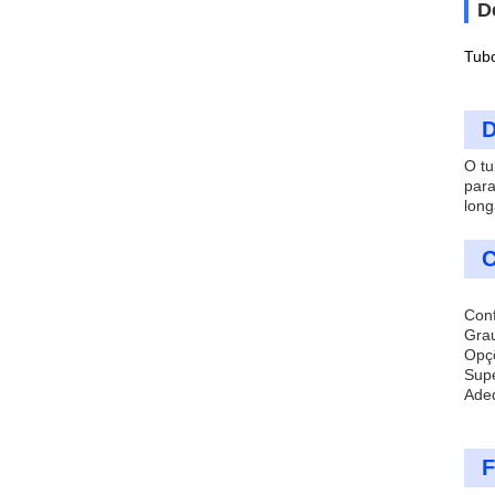
D
Tubo
D
O tu
para
long
C
Con
Grau
Opç
Supe
Adeq
F