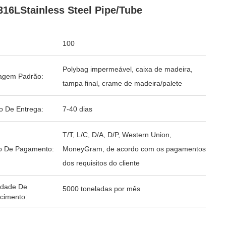
316LStainless Steel Pipe/Tube
100
Polybag impermeável, caixa de madeira,
agem Padrão:
tampa final, crame de madeira/palete
o De Entrega:
7-40 dias
T/T, L/C, D/A, D/P, Western Union,
o De Pagamento:
MoneyGram, de acordo com os pagamentos
dos requisitos do cliente
idade De
5000 toneladas por mês
cimento: