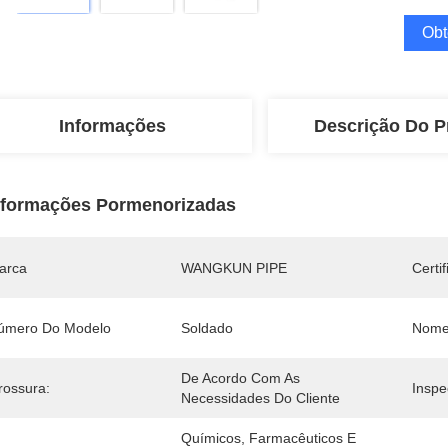
Obt
Informações
Descrição Do P
nformações Pormenorizadas
arca
WANGKUN PIPE
Certi
úmero Do Modelo
Soldado
Nome
De Acordo Com As 
rossura:
Inspe
Necessidades Do Cliente
Químicos, Farmacêuticos E 