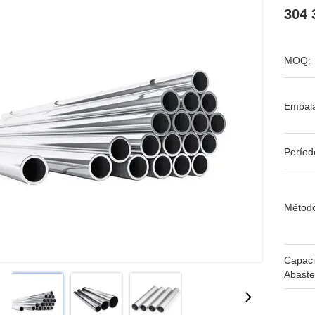
304 
MOQ:
Embal
Períod
Métod
Capac
Abaste