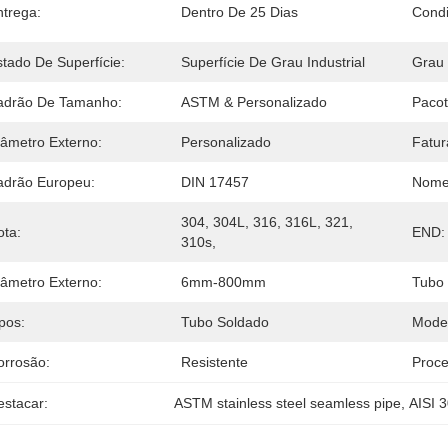
ntrega:
Dentro De 25 Dias
Condi
stado De Superfície:
Superfície De Grau Industrial
Grau 
adrão De Tamanho:
ASTM & Personalizado
Pacot
iâmetro Externo:
Personalizado
Fatur
adrão Europeu:
DIN 17457
Nome
304, 304L, 316, 316L, 321, 
ota:
END:
310s,
iâmetro Externo:
6mm-800mm
Tubo 
pos:
Tubo Soldado
Mode
orrosão:
Resistente
Proce
estacar:
ASTM stainless steel seamless pipe
, 
AISI 3