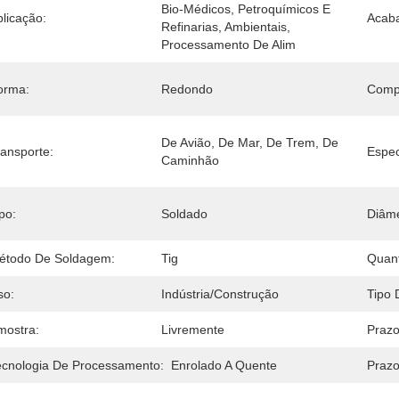
Bio-Médicos, Petroquímicos E 
licação:
Acaba
Refinarias, Ambientais, 
Processamento De Alim
orma:
Redondo
Comp
De Avião, De Mar, De Trem, De 
ransporte:
Espec
Caminhão
po:
Soldado
Diâme
étodo De Soldagem:
Tig
Quan
so:
Indústria/construção
Tipo 
mostra:
Livremente
Praz
ecnologia De Processamento:
Enrolado A Quente
Prazo