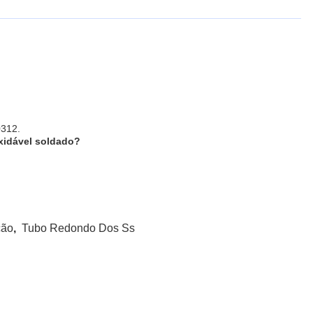
0312.
xidável soldado?
ção
,
Tubo Redondo Dos Ss