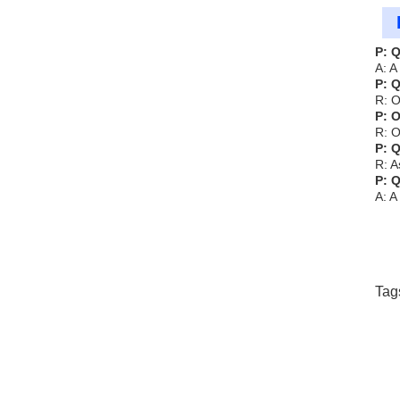
P: 
A: 
P: 
R: 
P: 
R: O
P: 
R: A
P: 
A: A
Tag