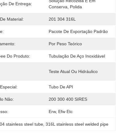
Solução Recozida E Em 
ção De Entrega:
Conserva, Polida
De Material:
201 304 316L
e:
Pacote De Exportação Padrão
amento:
Por Peso Teórico
ee Do Produto:
Tubulação De Aço Inoxidável
Teste Atual Ou Hidráulico
Especial:
Tubo De API
lo Não:
200 300 400 SIRES
sso:
Erw, Efw Etc
04 stainless steel tube
, 
316L stainless steel welded pipe