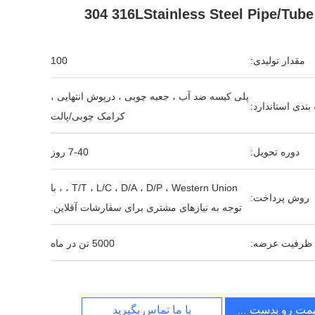
304 316LStainless Steel Pipe/Tube
مقدار تولیدی:
100
پلی کیسه ضد آب ، جعبه چوبی ، درپوش انتهایی ،
بندی استاندارد:
کرامک چوبی/پالت
دوره تحویل:
7-40 روز
T/T ، L/C ، D/A ، D/P ، Western Union ، ، با
روش پرداخت:
توجه به نیازهای مشتری برای سفارشات آفلاین.
ظرفیت عرضه:
5000 تن در ماه
یمت رو بدست بیار
با ما تماس بگیرید