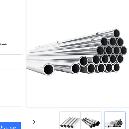
بسته 
بهترین ق