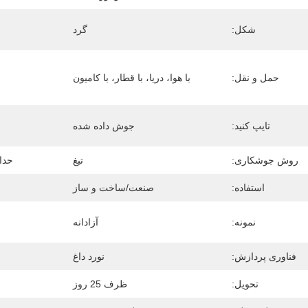
شکل:
گرد
حمل و نقل:
با هوا، دریا، با قطار، با کامیون
تایپ کنید:
جوش داده شده
روش جوشکاری:
تیغ
حداق
استفاده:
صنعت/ساخت و ساز
نمونه:
آزادانه
فناوری پردازش:
نورد داغ
تحویل:
ظرف 25 روز