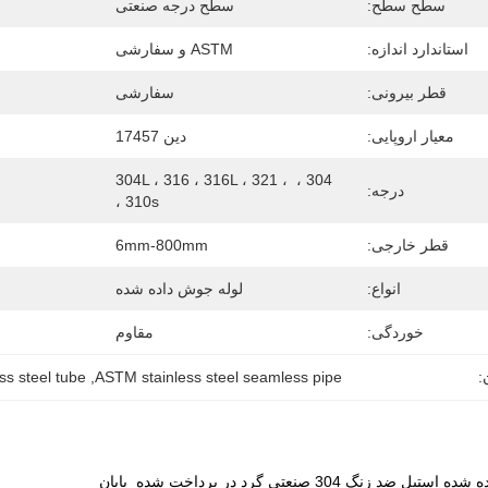
سطح سطح:
سطح درجه صنعتی
استاندارد اندازه:
ASTM و سفارشی
قطر بیرونی:
سفارشی
معیار اروپایی:
دین 17457
304 ، 304L ، 316 ، 316L ، 321 ، 
درجه:
310s ،
قطر خارجی:
6mm-800mm
انواع:
لوله جوش داده شده
خوردگی:
مقاوم
:
ASTM stainless steel seamless pipe
, 
ss steel tube
ضد زنگ 304 صنعتی گرد در پرداخت شده پایان