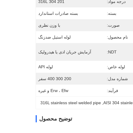
درجه مواد:
201 304 316L
بسته:
بسته صادرات استاندارد
صورت:
با وزن نظری
نام محصول:
لوله استیل ضدزنگ
NDT:
آزمایش جریان ادی یا هیدرولیک
لوله خاص:
لوله API
شماره مدل:
200 300 400 سفر
فرآیند:
Erw ، Efw و غیره
316L stainless steel welded pipe
, 
AISI 304 stainle
توضیح محصول