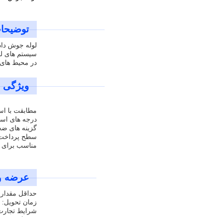
توضیحا
سیستم های لو
در محیط های 
ویژگی ه
مطابقت با استانداردهای 54
درجه های استیل ضد زنگ: 
گزینه های ضخامت دی
سطح پرداخت ش
مناسب برای ص
عرضه و
حداقل مقدار سفار
زمان تحویل: 7 تا 40 روز
شرایط تجارت: F، CFR، CIP، DAP، DDP، EXW