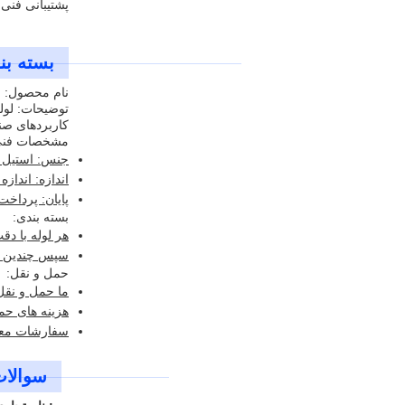
پشتیبانی فن
بسته بن
نام محصول: ل
توضیحات: لول
کاربردهای صن
مشخصات فنی
جنس: استیل 
اندازه: اندا
پایان: پرداخ
بسته بندی:
هر لوله با د
سپس چندین لو
حمل و نقل:
ما حمل و نقل
هزینه های حم
سفارشات معمولاً ظرف 1-2 روز کا
سوالات