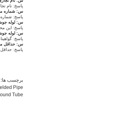
س: نام تجار
پاسخ: نام تجاری NGKUN PIPE
س: شماره مد
پاسخ: شماره مدل ded
س: لوله جوش 
پاسخ: این مح
س: لوله جوش 
پاسخ: گواهینامه ها شامل ، EN10217-7
س: حداقل مق
پاسخ: حداقل مقدار
برچسب ها:
Welded Pipe
ound Tube