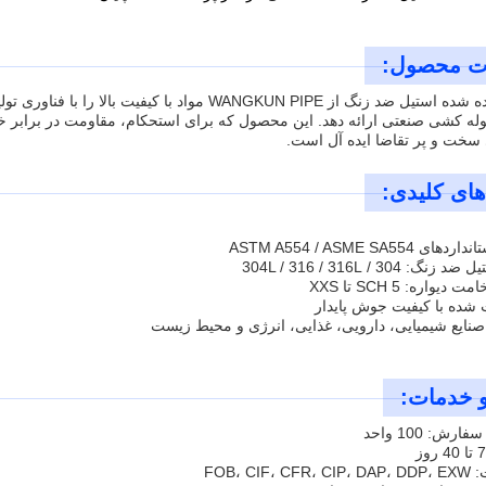
ت محصول:
لوله جوش داده شده استیل ضد زنگ از WANGKUN PIPE مواد
له کشی صنعتی ارائه دهد. این محصول که برای استحکام، مقاومت در برابر
سخت و پر تقاضا ایده آل است.
ای کلیدی:
ASTM A554 / ASME SA5
304 / 304L / 316 / 316L
واره: SCH 5 تا XXS
ده با کیفیت جوش پایدار
نایع شیمیایی، دارویی، غذایی، انرژی و محیط زیست
 خدمات:
ش: 100 واحد
FOB، CI