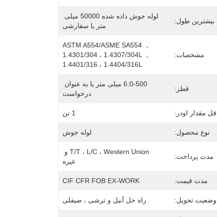
لوله جوش داده شده 50000 میلی 
بیشترین طول:
متر یا سفارشی
ASTM A554/ASME SA554 ， 
مشخصات:
1.4301/304 ، 1.4307/304L ， 
1.4401/316 ، 1.4404/316L
6.0-500 میلی متر یا به عنوان 
قطر:
درخواست
ل مقدار اودر:
1 تن
نوع محصول:
لوله جوش
T/T ، L/C ، Western Union و 
مدت پرداخت:
غیره
مدت قیمت:
CIF CFR FOB EX-WORK
وضعیت تحویل:
راه حل آنیل و ترشی ، صیقلی