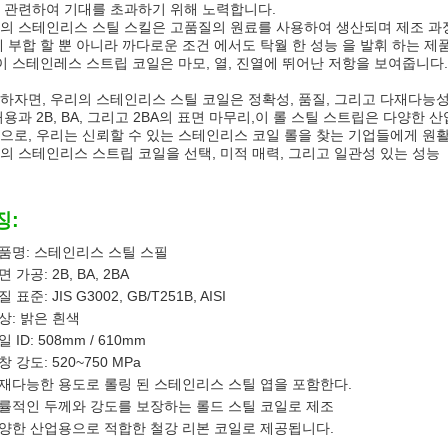
 관련하여 기대를 초과하기 위해 노력합니다.
의 스테인리스 스틸 스킬은 고품질의 원료를 사용하여 생산되며 제조 과정
에 부합 할 뿐 아니라 까다로운 조건 에서도 탁월 한 성능 을 발휘 하는 
 이 스테인레스 스트립 코일은 마모, 열, 진열에 뛰어난 저항을 보여줍니
하자면, 우리의 스테인리스 스틸 코일은 정확성, 품질, 그리고 다재다능성을 
허용과 2B, BA, 그리고 2BA의 표면 마무리,이 롤 스틸 스트립은 다양한
으로, 우리는 신뢰할 수 있는 스테인리스 코일 롤을 찾는 기업들에게 원
의 스테인리스 스트립 코일을 선택, 미적 매력, 그리고 일관성 있는 성능
징:
품명: 스테인리스 스틸 스필
면 가공: 2B, BA, 2BA
 표준: JIS G3002, GB/T251B, AISI
상: 밝은 흰색
일 ID: 508mm / 610mm
창 강도: 520~750 MPa
재다능한 용도로 롤링 된 스테인리스 스틸 엽을 포함한다.
률적인 두께와 강도를 보장하는 롤드 스틸 코일로 제조
양한 산업용으로 적합한 철강 리본 코일로 제공됩니다.