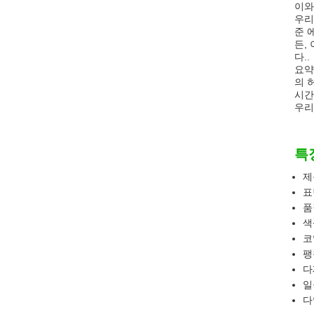
이와
우리
준 
든,
다..
요약
의 
시간
우리
특
제
표
품질
색
코
팽
다
일
다