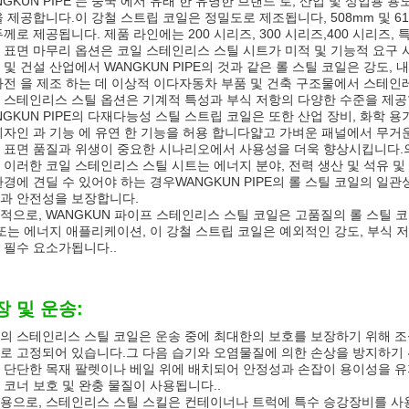
NGKUN PIPE 는 중국 에서 유래 한 유명한 브랜드 로, 산업 및 상업용 
을 제공합니다.이 강철 스트립 코일은 정밀도로 제조됩니다, 508mm 및 61
두께로 제공됩니다. 제품 라인에는 200 시리즈, 300 시리즈,400 시리즈, 특
 표면 마무리 옵션은 코일 스테인리스 스틸 시트가 미적 및 기능적 요구
 및 건설 산업에서 WANGKUN PIPE의 것과 같은 롤 스틸 코일은 강도,
가전 을 제조 하는 데 이상적 이다자동차 부품 및 건축 구조물에서 스테인
 스테인리스 스틸 옵션은 기계적 특성과 부식 저항의 다양한 수준을 제
NGKUN PIPE의 다재다능성 스틸 스트립 코일은 또한 산업 장비, 화학 
디자인 과 기능 에 유연 한 기능을 허용 합니다얇고 가벼운 패널에서 무거운
 표면 품질과 위생이 중요한 시나리오에서 사용성을 더욱 향상시킵니다.의
 이러한 코일 스테인리스 스틸 시트는 에너지 분야, 전력 생산 및 석유 
환경에 견딜 수 있어야 하는 경우WANGKUN PIPE의 롤 스틸 코일의 
과 안전성을 보장합니다.
적으로, WANGKUN 파이프 스테인리스 스틸 코일은 고품질의 롤 스틸 코
 또는 에너지 애플리케이션, 이 강철 스트립 코일은 예외적인 강도, 부식 
 필수 요소가됩니다..
장 및 운송:
의 스테인리스 스틸 코일은 운송 중에 최대한의 보호를 보장하기 위해 조
로 고정되어 있습니다.그 다음 습기와 오염물질에 의한 손상을 방지하기 
 단단한 목재 팔렛이나 베일 위에 배치되어 안정성과 손잡이 용이성을 
 코너 보호 및 완충 물질이 사용됩니다..
용으로, 스테인리스 스틸 스킬은 컨테이너나 트럭에 특수 승강장비를 사