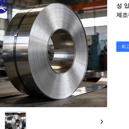
성 
제조
최