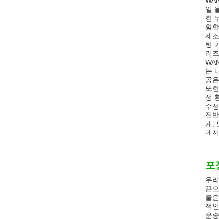
WA
일 
한 
함한
제조
방 
리즈
WA
는 
공은
또한
성 
수성
전반
계,
에서
포
우리
끈으
롤은
적인
운송