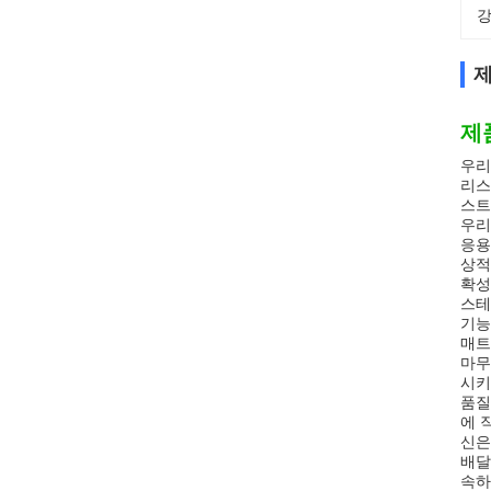
강
제
제
우리
리스
스트
우리
응용
상적
확성
스테
기능
매트
마무
시키
품질
에 
신은
배달
속하