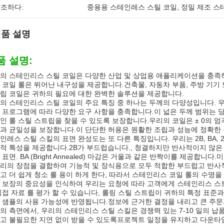
조하다:
중용용 스테인레스 스틸 코일
, 
정밀 제조 스
품 설명
품 설명:
의 스테인리스 스틸 코일은 다양한 산업 및 상업용 애플리케이션을 충족
 코일 롤은 뛰어난 내구성을 제공합니다.건축물, 자동차 부품, 주방 기기
립 코일은 귀하의 필요에 대한 완벽한 솔루션을 제공합니다.
의 스테인리스 스틸 코일의 주요 특징 중 하나는 두께의 다양성입니다. 우
 프로그램에 따라 다양한 요구 사항을 충족합니다.이 넓은 두께 범위는 당
인 롤 스틸 스트립을 찾을 수 있도록 보장합니다.우리의 코일은 ± 0의 엄격
과 균일성을 보장합니다.이 단단한 허용은 원활한 조립과 성능에 정확한
인레스 스틸 스킬의 표면 완성도는 또 다른 특징입니다. 우리는 2B, BA,
적 특성을 제공합니다.2B가 부드럽습니다., 청결하지만 반사적이지 않은
 표면. BA (Bright Annealed) 마감은 거울과 같은 반짝이를 제공합니
리의 장점을 결합하여 기능적 및 장식용으로 모두 적합한 부드럽고 반사적
고 더 쉽게 청소 를 용이 하게 한다, 따라서 스테인리스 코일 롤의 수명을
 보장의 중요성을 인식하여 우리는 요청에 따라 고객에게 스테인리스 스트
직접 자료 를 평가 할 수 있습니다, 롤링 스틸 스트립이 귀하의 특정 표준
 샘플의 사용 가능성에 반영됩니다.정보에 근거한 결정을 내리고 큰 주문과
의 측면에서, 우리의 스테인리스 스틸 스킬은 경쟁력 있는 7-10 일의 
고 불필요한 지연 없이 받을 수 있도록프로젝트 일정을 유지하고 다운타