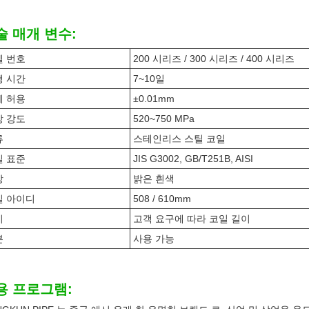
술 매개 변수:
델 번호
200 시리즈 / 300 시리즈 / 400 시리즈
행 시간
7~10일
께 허용
±0.01mm
창 강도
520~750 MPa
류
스테인리스 스틸 코일
질 표준
JIS G3002, GB/T251B, AISI
상
밝은 흰색
일 아이디
508 / 610mm
이
고객 요구에 따라 코일 길이
본
사용 가능
용 프로그램: