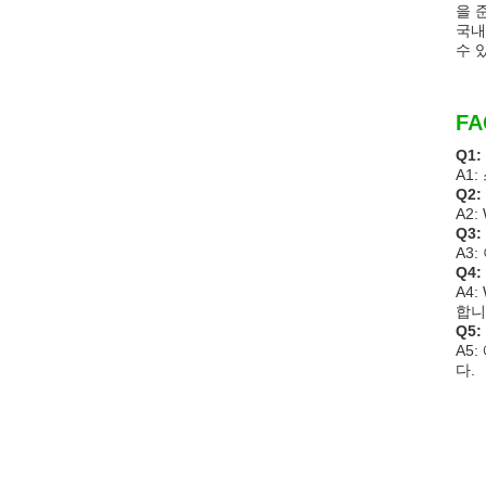
을 
국내
수 
FA
Q1
A1
Q2
A2
Q3
A3
Q4
A4
합니
Q5
A5
다.