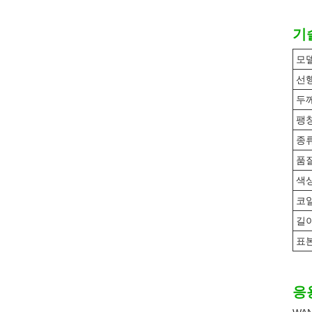
기
모
선
두
팽
종
품
색
코
길
표
응