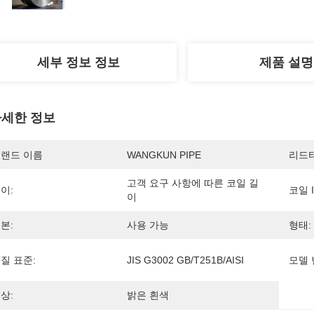
세부 정보 정보
제품 설명
세한 정보
랜드 이름
WANGKUN PIPE
리드타
고객 요구 사항에 따른 코일 길
이:
코일 I
이
본:
사용 가능
형태:
질 표준:
JIS G3002 GB/T251B/AISI
모델 
상:
밝은 흰색