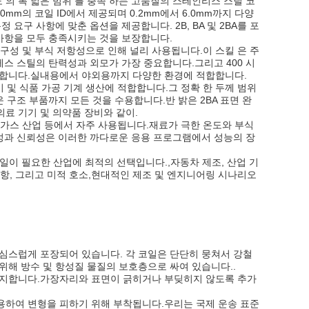
용도 의 폭 넓은 범위 를 충족 하는 고품질의 스테인리스 스틸 코
0mm의 코일 ID에서 제공되며 0.2mm에서 6.0mm까지 다양
정 요구 사항에 맞춘 옵션을 제공합니다. 2B, BA 및 2BA를 포
 사항을 모두 충족시키는 것을 보장합니다.
 내구성 및 부식 저항성으로 인해 널리 사용됩니다.이 스킬 은 주
레스 스틸의 탄력성과 외모가 가장 중요합니다.그리고 400 시
공합니다.실내용에서 야외용까지 다양한 환경에 적합합니다.
용기 및 식품 가공 기계 생산에 적합합니다.그 정확 한 두께 범위
 구조 부품까지 모든 것을 수용합니다.반 밝은 2BA 표면 완
료 기기 및 의약품 장비와 같이.
및 가스 산업 등에서 자주 사용됩니다.재료가 극한 온도와 부식
일관성과 신뢰성은 이러한 까다로운 응용 프로그램에서 성능의 장
일이 필요한 산업에 최적의 선택입니다.,자동차 제조, 산업 기
저항, 그리고 미적 호소,현대적인 제조 및 엔지니어링 시나리오
심스럽게 포장되어 있습니다. 각 코일은 단단히 뭉쳐서 강철
위해 방수 및 항성질 물질의 보호층으로 싸여 있습니다..
유지합니다.가장자리와 표면이 긁히거나 부딪히지 않도록 추가
용하여 변형을 피하기 위해 부착됩니다.우리는 국제 운송 표준