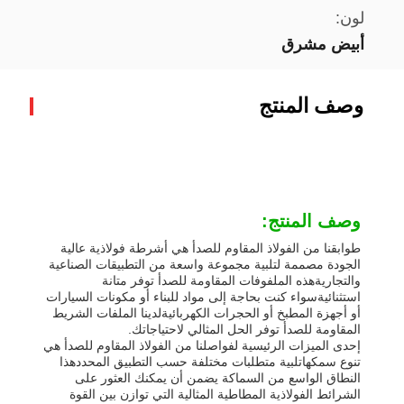
لون:
أبيض مشرق
وصف المنتج
وصف المنتج:
طوابقنا من الفولاذ المقاوم للصدأ هي أشرطة فولاذية عالية
الجودة مصممة لتلبية مجموعة واسعة من التطبيقات الصناعية
والتجاريةهذه الملفوفات المقاومة للصدأ توفر متانة
استثنائيةسواء كنت بحاجة إلى مواد للبناء أو مكونات السيارات
أو أجهزة المطبخ أو الحجرات الكهربائيةلدينا الملفات الشريط
المقاومة للصدأ توفر الحل المثالي لاحتياجاتك.
إحدى الميزات الرئيسية لفواصلنا من الفولاذ المقاوم للصدأ هي
تنوع سمكهاتلبية متطلبات مختلفة حسب التطبيق المحددهذا
النطاق الواسع من السماكة يضمن أن يمكنك العثور على
الشرائط الفولاذية المطاطية المثالية التي توازن بين القوة