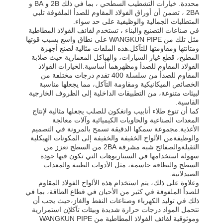
محددة. خيارات التشطيب السطحي ، بما في ذلك 2B و BA و
2BA ، تضمن أن أوراق الفولاذ المقاوم للصدأ الملفوفة تلبي
المتطلبات الجمالية والوظيفية على حد سواء.
في صناعات التصنيع والبناء ، تستخدم لفائف الفولاذ المطاطية
مثل تلك من WANGKUN PIPE على نطاق واسع بسبب قوتها
ومتانتها ومقاومتها للتآكل.هذه الملفات مثالية لصنع أجهزة
المطبخ، قطع غيار السيارات، والهياكل المعمارية حيث صلابة
الفولاذ المقاوم للصدأ ومظهرهما أساسية.الخيارات الفولاذ
المقاوم للصدأ من سلسلة 400 تقدم درجات مختلفة من
الخصائص الميكانيكية ومقاومة التآكل، مما يجعلها مناسبة
لبيئات متنوعة، من التطبيقات الداخلية إلى الظروف الخارجية
القاسية.
كما أن تنوع طلاء أنابيب وانغكون للصلب يجعلها مثالية لإنتاج
المعدات الصناعية والحاويات الكيميائية وآلات معالجة
الأغذية.مجموعة سمكها الدقيقة تسمح بالمرونة في التصميم
والوظيفةمن الألواح الخفيفة والخفيفة إلى المكونات الهيكلية
الثقيلةوالصفائح شبه مشرقة 2BA من السطح تعزز من
سهولة استخدامها في السيناريوهات التي تكون فيها جودة
السطح والنظافة حاسمة، مثل الأدوات الطبية والمعدات
الصيدلانية.
وعلاوة على ذلك، يتم استخدام هذه الألواح الفولاذ المقاوم
للصدأ الملفوفة في كثير من الأحيان في قطاع الطاقة، بما في
ذلك في توليد الكهرباء وصناعات النفط والغاز،حيث يجب أن
تتحمل المواد درجات حرارة شديدة وبيئات تآكلإن استمرارية
وموثوقية لفائف الفولاذ المطاطية من WANGKUN PIPE