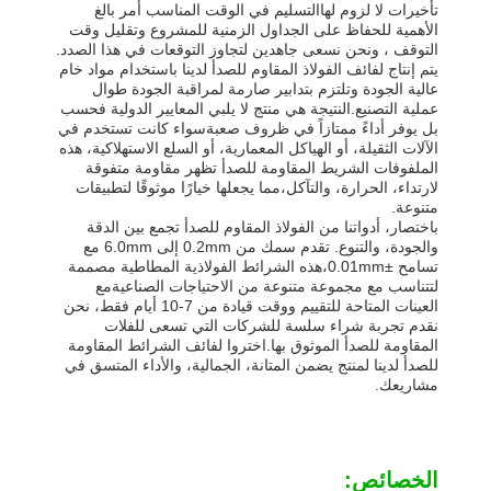
تأخيرات لا لزوم لهاالتسليم في الوقت المناسب أمر بالغ
الأهمية للحفاظ على الجداول الزمنية للمشروع وتقليل وقت
التوقف ، ونحن نسعى جاهدين لتجاوز التوقعات في هذا الصدد.
يتم إنتاج لفائف الفولاذ المقاوم للصدأ لدينا باستخدام مواد خام
عالية الجودة وتلتزم بتدابير صارمة لمراقبة الجودة طوال
عملية التصنيع.النتيجة هي منتج لا يلبي المعايير الدولية فحسب
بل يوفر أداءً ممتازاً في ظروف صعبةسواء كانت تستخدم في
الآلات الثقيلة، أو الهياكل المعمارية، أو السلع الاستهلاكية، هذه
الملفوفات الشريط المقاومة للصدأ تظهر مقاومة متفوقة
لارتداء، الحرارة، والتآكل،مما يجعلها خيارًا موثوقًا لتطبيقات
متنوعة.
باختصار، أدواتنا من الفولاذ المقاوم للصدأ تجمع بين الدقة
والجودة، والتنوع. تقدم سمك من 0.2mm إلى 6.0mm مع
تسامح ±0.01mm،هذه الشرائط الفولاذية المطاطية مصممة
لتتناسب مع مجموعة متنوعة من الاحتياجات الصناعيةمع
العينات المتاحة للتقييم ووقت قيادة من 7-10 أيام فقط، نحن
نقدم تجربة شراء سلسة للشركات التي تسعى للفلات
المقاومة للصدأ الموثوق بها.اختروا لفائف الشرائط المقاومة
للصدأ لدينا لمنتج يضمن المتانة، الجمالية، والأداء المتسق في
مشاريعك.
الخصائص: