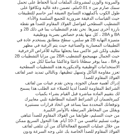
والمرونة والوزن لمشروعك.الملفات لدينا الحفاظ على تحمل
سمك صارم من ± 0.01ملم، تضمن دقة عالية وتكافؤا على
طول الكوب بأكملههذه التسامح الضيقة أمر حاسم للتطبيقات
حيث القياسات الدقيقة ضرورية للجميع السلسة والأداء.
التشطيب السطحي لفواصل الفولاذ المقاوم للصدأ هو نقطة
بارزة أخرى تميزها. نحن نقدم التشطيبات بما في ذلك 2B و
BA و 2BA ، كل منها يقدم خصائص بصرية ووظيفية
متميزة.النهاية 2B هو سلس، سطح متطابق يستخدم عادة في
التطبيقات المعمارية والصناعية حيث يتم الرغبة في مظهر
نظيف ولكن غير عاكس.مما يجعلها مثالية للأغراض الزخرفية
حيث الجمال مهميجمع التشطيب 2BA بين مزايا التشطيبات 2B
و BA ، مما يوفر سطحًا ناعمًا وعاكسًا مناسبًا لكل من
الاستخدامات الوظيفية والديكورية.هذه التشطيبات السطحية
تعزز مقاومة التآكل وتسهل تنظيفها، وبالتالي تمديد عمر لفائف
الفولاذ المقاوم للصدأ.
إدراك أهمية ضمان الجودة، ونحن نقدم عينات من لفائف
الشرائط المقاومة للصدأ لدينا للعملاء عند الطلب.هذا يسمح
لك بتقييم المادة مباشرة قبل القيام بشراء بكميات
كبيرةلضمان أن الشرائط الصلبة المطاطية تلبي معاييرك
وتوقعاتك المحددة.مما يساعد في اتخاذ قرارات مستنيرة
ويقلل من المخاطر المرتبطة بالأوامر الكبيرة.
من حيث التسليم، طوابقنا من الفولاذ المقاوم للصدأ تتباهى
بوقت تسليم تنافسي من 7-10 أيام. هذا التحول السريع ممكن
من خلال عمليات التصنيع الفعالةالتأكد من أن تتلقى لفائف
الفولاذ المقاوم للصدأ الخاصة بك على وجه السرعة ودون