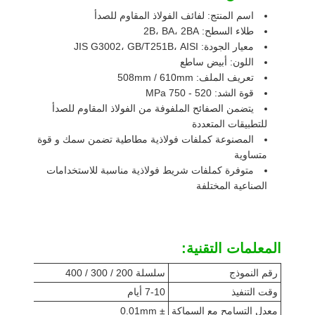
اسم المنتج: لفائف الفولاذ المقاوم للصدأ
طلاء السطح: 2B، BA، 2BA
معيار الجودة: JIS G3002، GB/T251B، AISI
اللون: أبيض ساطع
تعريف الملف: 508mm / 610mm
قوة الشد: 520 - 750 MPa
يتضمن الصفائح الملفوفة من الفولاذ المقاوم للصدأ
للتطبيقات المتعددة
المصنوعة كملفات فولاذية مطاطية تضمن سمك و قوة
متساوية
متوفرة كملفات شريط فولاذية مناسبة للاستخدامات
الصناعية المختلفة
المعلمات التقنية:
رقم النموذج
سلسلة 200 / 300 / 400
وقت التنفيذ
7-10 أيام
معدل التسامح مع السماكة
± 0.01mm