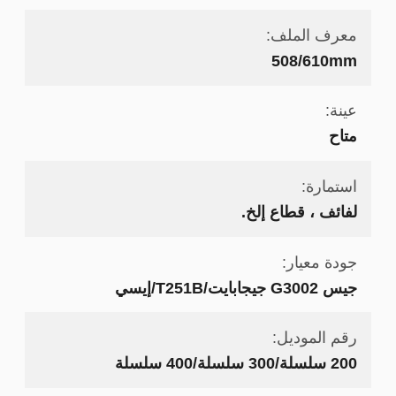
معرف الملف:
508/610mm
عينة:
متاح
استمارة:
لفائف ، قطاع إلخ.
جودة معيار:
جيس G3002 جيجابايت/T251B/إيسي
رقم الموديل:
200 سلسلة/300 سلسلة/400 سلسلة