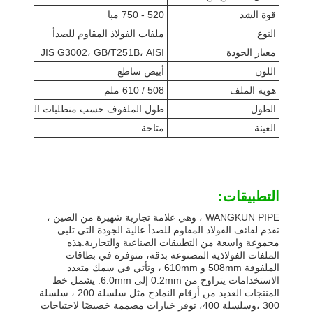
قوة الشد
520 - 750 مبا
النوع
ملفات الفولاذ المقاوم للصدأ
معيار الجودة
JIS G3002، GB/T251B، AISI
اللون
أبيض ساطع
هوية الملف
508 / 610 ملم
الطول
طول الملفوف حسب متطلبات العميل
العينة
متاحة
التطبيقات:
WANGKUN PIPE ، وهي علامة تجارية شهيرة من الصين ،
تقدم لفائف الفولاذ المقاوم للصدأ عالية الجودة التي تلبي
مجموعة واسعة من التطبيقات الصناعية والتجارية.هذه
الملفات الفولاذية المصنوعة بدقة، متوفرة في بطاقات
الملفوفة 508mm و 610mm ، وتأتي في سمك متعدد
الاستخدامات يتراوح من 0.2mm إلى 6.0mm. يشمل خط
المنتجات العديد من أرقام النماذج مثل سلسلة 200 ، سلسلة
300 ،وسلسلة 400، توفر خيارات مصممة خصيصًا لاحتياجات