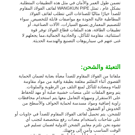
تضمن طول العمر والأمان في مثل هذه التطبيقات المتطلبة.
بشكل عام ، تمثل WANGKUN PIPE لفائف الفولاذ المقاوم
للصدأ خيارًا مثاليًا للصناعات التي تتطلب لفائف الفولاذ
المطاطية عالية الجودة مع مواصفات قابلة للتخصيص. سواء
للتصميم المعماري,تصنيع السيارات، الآلات الصناعية، أو
تطبيقات الطاقة، هذه الملفات قطاع الفولاذ توفر قوة
استثنائية، مقاومة للتآكل، والجاذبية الجمالية،مما يجعلهم لا
غنى عنهم في سيناريوهات التصنيع والهندسة الحديثة.
التعبئة والشحن:
ملفاتنا من الفولاذ المقاوم للصدأ معبأة بعناية لضمان الحماية
القصوى أثناء النقلثم مغلفة بطبقة واقية من مواد مقاومة
للماء ومضادة للتآكل لمنع التلف من الرطوبة والملوثات.
يتم وضع الملفات على منصات خشبية صلبة أو مهد للحفاظ
على الاستقرار وسهولة التعامل معها.يتم استخدام محافظات
زاوية إضافية ومواد مسدسة لحماية الحواف والأسطح من
الخدوش أو الشقوق.
للشحن، يتم تحميل لفائف الفولاذ المقاوم للصدأ في حاويات أو
على شاحنات باستخدام معدات رفع متخصصة لتجنب أي
تشوه.نحن نلتزم معايير الشحن الدولية لضمان تسليم في
الوقت المناسب وآمن إلى وجهتك.