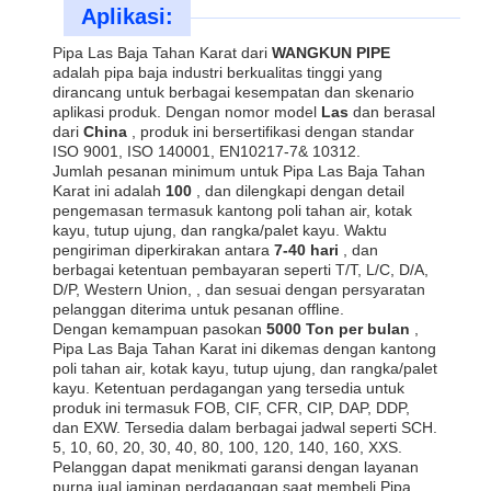
Aplikasi:
Pipa Las Baja Tahan Karat dari
WANGKUN PIPE
adalah pipa baja industri berkualitas tinggi yang
dirancang untuk berbagai kesempatan dan skenario
aplikasi produk. Dengan nomor model
Las
dan berasal
dari
China
, produk ini bersertifikasi dengan standar
ISO 9001, ISO 140001, EN10217-7& 10312.
Jumlah pesanan minimum untuk Pipa Las Baja Tahan
Karat ini adalah
100
, dan dilengkapi dengan detail
pengemasan termasuk kantong poli tahan air, kotak
kayu, tutup ujung, dan rangka/palet kayu. Waktu
pengiriman diperkirakan antara
7-40 hari
, dan
berbagai ketentuan pembayaran seperti T/T, L/C, D/A,
D/P, Western Union, , dan sesuai dengan persyaratan
pelanggan diterima untuk pesanan offline.
Dengan kemampuan pasokan
5000 Ton per bulan
,
Pipa Las Baja Tahan Karat ini dikemas dengan kantong
poli tahan air, kotak kayu, tutup ujung, dan rangka/palet
kayu. Ketentuan perdagangan yang tersedia untuk
produk ini termasuk FOB, CIF, CFR, CIP, DAP, DDP,
dan EXW. Tersedia dalam berbagai jadwal seperti SCH.
5, 10, 60, 20, 30, 40, 80, 100, 120, 140, 160, XXS.
Pelanggan dapat menikmati garansi dengan layanan
purna jual jaminan perdagangan saat membeli Pipa