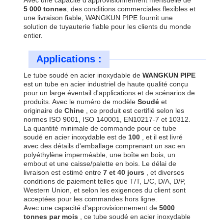
Avec une capacité d'approvisionnement mensuelle de
5 000 tonnes
, des conditions commerciales flexibles et
une livraison fiable, WANGKUN PIPE fournit une
solution de tuyauterie fiable pour les clients du monde
entier.
Applications :
Le tube soudé en acier inoxydable de
WANGKUN PIPE
est un tube en acier industriel de haute qualité conçu
pour un large éventail d'applications et de scénarios de
produits. Avec le numéro de modèle
Soudé
et
originaire de
Chine
, ce produit est certifié selon les
normes ISO 9001, ISO 140001, EN10217-7 et 10312.
La quantité minimale de commande pour ce tube
soudé en acier inoxydable est de
100
, et il est livré
avec des détails d'emballage comprenant un sac en
polyéthylène imperméable, une boîte en bois, un
embout et une caisse/palette en bois. Le délai de
livraison est estimé entre
7 et 40 jours
, et diverses
conditions de paiement telles que T/T, L/C, D/A, D/P,
Western Union, et selon les exigences du client sont
acceptées pour les commandes hors ligne.
Avec une capacité d'approvisionnement de
5000
tonnes par mois
, ce tube soudé en acier inoxydable