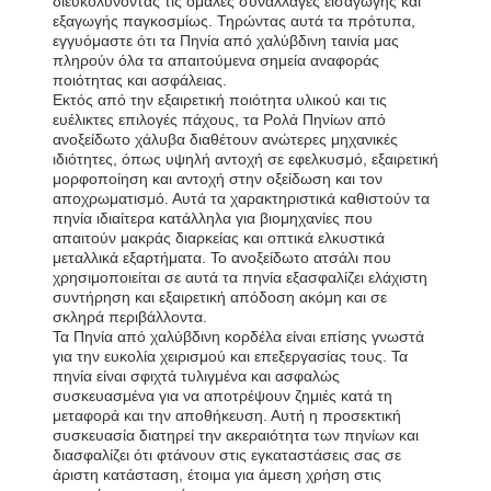
διευκολύνοντας τις ομαλές συναλλαγές εισαγωγής και
εξαγωγής παγκοσμίως. Τηρώντας αυτά τα πρότυπα,
εγγυόμαστε ότι τα Πηνία από χαλύβδινη ταινία μας
πληρούν όλα τα απαιτούμενα σημεία αναφοράς
ποιότητας και ασφάλειας.
Εκτός από την εξαιρετική ποιότητα υλικού και τις
ευέλικτες επιλογές πάχους, τα Ρολά Πηνίων από
ανοξείδωτο χάλυβα διαθέτουν ανώτερες μηχανικές
ιδιότητες, όπως υψηλή αντοχή σε εφελκυσμό, εξαιρετική
μορφοποίηση και αντοχή στην οξείδωση και τον
αποχρωματισμό. Αυτά τα χαρακτηριστικά καθιστούν τα
πηνία ιδιαίτερα κατάλληλα για βιομηχανίες που
απαιτούν μακράς διαρκείας και οπτικά ελκυστικά
μεταλλικά εξαρτήματα. Το ανοξείδωτο ατσάλι που
χρησιμοποιείται σε αυτά τα πηνία εξασφαλίζει ελάχιστη
συντήρηση και εξαιρετική απόδοση ακόμη και σε
σκληρά περιβάλλοντα.
Τα Πηνία από χαλύβδινη κορδέλα είναι επίσης γνωστά
για την ευκολία χειρισμού και επεξεργασίας τους. Τα
πηνία είναι σφιχτά τυλιγμένα και ασφαλώς
συσκευασμένα για να αποτρέψουν ζημιές κατά τη
μεταφορά και την αποθήκευση. Αυτή η προσεκτική
συσκευασία διατηρεί την ακεραιότητα των πηνίων και
διασφαλίζει ότι φτάνουν στις εγκαταστάσεις σας σε
άριστη κατάσταση, έτοιμα για άμεση χρήση στις