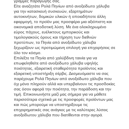
γραμμές παραγωγής σας.
Είτε αναζητάτε Ρολά Πηνίων από ανοξείδωτο χάλυβα
για την κατασκευή συσκευών, εξαρτημάτων
αυτοκινήτων, δομικών υλικών ή οποιαδήποτε άλλη
εφαρμογή, το προϊόν μας προσφέρει μια αξιόπιστη και
οικονομικά αποδοτική λύση. Με ένα ολοκληρωμένο
εύρος πάχους, ευέλικτους εμπορικούς και
τιμολογιακούς όρους και τήρηση των διεθνών
προτύπων, τα Πηνία από ανοξείδωτο χάλυβα
ξεχωρίζουν ως προτιμώμενη επιλογή για επιχειρήσεις σε
όλο τον κόσμο.
Επιλέξτε τα Πηνία από χαλύβδινη ταινία για να
επωφεληθείτε από ανοξείδωτο χάλυβα υψηλής
ποιότητας, εξαιρετική σταθερότητα προϊόντος και
εξαιρετική υποστήριξη σέρβις. Δεσμευόμαστε να σας
παρέχουμε Ρολά Πηνίων από ανοξείδωτο χάλυβα που
όχι μόνο πληρούν αλλά και υπερβαίνουν τις προσδοκίες
σας όσον αφορά την ποιότητα, την παράδοση και την
τιμή. Επικοινωνήστε μαζί μας σήμερα για να μάθετε
περισσότερα σχετικά με τις προσφορές προϊόντων μας
και πώς μπορούμε να υποστηρίξουμε τις
επιχειρηματικές σας ανάγκες με τις καλύτερες λύσεις
ανοξείδωτου χάλυβα που διατίθενται στην αγορά.