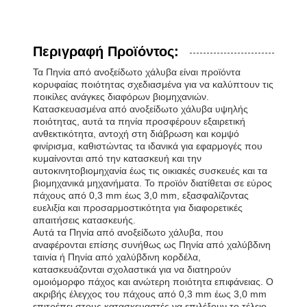
Περιγραφή Προϊόντος:
Τα Πηνία από ανοξείδωτο χάλυβα είναι προϊόντα
κορυφαίας ποιότητας σχεδιασμένα για να καλύπτουν τις
ποικίλες ανάγκες διαφόρων βιομηχανιών.
Κατασκευασμένα από ανοξείδωτο χάλυβα υψηλής
ποιότητας, αυτά τα πηνία προσφέρουν εξαιρετική
ανθεκτικότητα, αντοχή στη διάβρωση και κομψό
φινίρισμα, καθιστώντας τα ιδανικά για εφαρμογές που
κυμαίνονται από την κατασκευή και την
αυτοκινητοβιομηχανία έως τις οικιακές συσκευές και τα
βιομηχανικά μηχανήματα. Το προϊόν διατίθεται σε εύρος
πάχους από 0,3 mm έως 3,0 mm, εξασφαλίζοντας
ευελιξία και προσαρμοστικότητα για διαφορετικές
απαιτήσεις κατασκευής.
Αυτά τα Πηνία από ανοξείδωτο χάλυβα, που
αναφέρονται επίσης συνήθως ως Πηνία από χαλύβδινη
ταινία ή Πηνία από χαλύβδινη κορδέλα,
κατασκευάζονται σχολαστικά για να διατηρούν
ομοιόμορφο πάχος και ανώτερη ποιότητα επιφάνειας. Ο
ακριβής έλεγχος του πάχους από 0,3 mm έως 3,0 mm
επιτρέπει στους κατασκευαστές να επιλέξουν το τέλειο