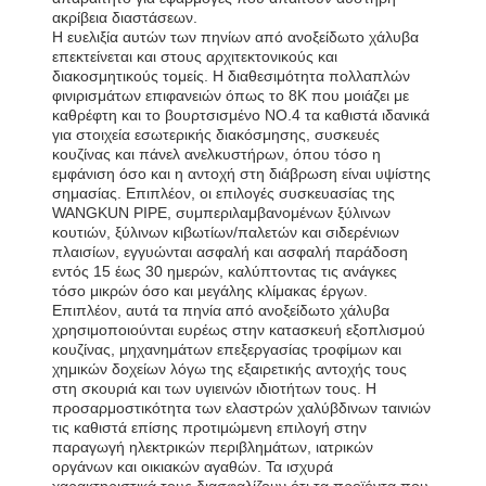
ακρίβεια διαστάσεων.
Η ευελιξία αυτών των πηνίων από ανοξείδωτο χάλυβα
επεκτείνεται και στους αρχιτεκτονικούς και
διακοσμητικούς τομείς. Η διαθεσιμότητα πολλαπλών
φινιρισμάτων επιφανειών όπως το 8K που μοιάζει με
καθρέφτη και το βουρτσισμένο NO.4 τα καθιστά ιδανικά
για στοιχεία εσωτερικής διακόσμησης, συσκευές
κουζίνας και πάνελ ανελκυστήρων, όπου τόσο η
εμφάνιση όσο και η αντοχή στη διάβρωση είναι υψίστης
σημασίας. Επιπλέον, οι επιλογές συσκευασίας της
WANGKUN PIPE, συμπεριλαμβανομένων ξύλινων
κουτιών, ξύλινων κιβωτίων/παλετών και σιδερένιων
πλαισίων, εγγυώνται ασφαλή και ασφαλή παράδοση
εντός 15 έως 30 ημερών, καλύπτοντας τις ανάγκες
τόσο μικρών όσο και μεγάλης κλίμακας έργων.
Επιπλέον, αυτά τα πηνία από ανοξείδωτο χάλυβα
χρησιμοποιούνται ευρέως στην κατασκευή εξοπλισμού
κουζίνας, μηχανημάτων επεξεργασίας τροφίμων και
χημικών δοχείων λόγω της εξαιρετικής αντοχής τους
στη σκουριά και των υγιεινών ιδιοτήτων τους. Η
προσαρμοστικότητα των ελαστρών χαλύβδινων ταινιών
τις καθιστά επίσης προτιμώμενη επιλογή στην
παραγωγή ηλεκτρικών περιβλημάτων, ιατρικών
οργάνων και οικιακών αγαθών. Τα ισχυρά
χαρακτηριστικά τους διασφαλίζουν ότι τα προϊόντα που