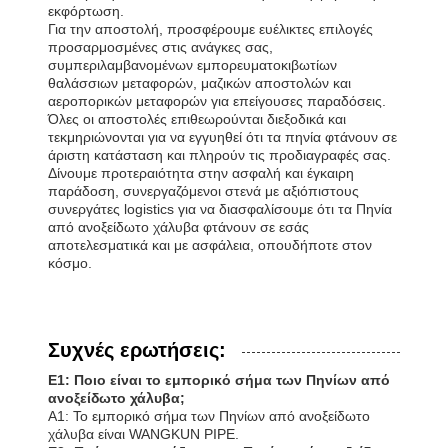
εκφόρτωση.
Για την αποστολή, προσφέρουμε ευέλικτες επιλογές
προσαρμοσμένες στις ανάγκες σας,
συμπεριλαμβανομένων εμπορευματοκιβωτίων
θαλάσσιων μεταφορών, μαζικών αποστολών και
αεροπορικών μεταφορών για επείγουσες παραδόσεις.
Όλες οι αποστολές επιθεωρούνται διεξοδικά και
τεκμηριώνονται για να εγγυηθεί ότι τα πηνία φτάνουν σε
άριστη κατάσταση και πληρούν τις προδιαγραφές σας.
Δίνουμε προτεραιότητα στην ασφαλή και έγκαιρη
παράδοση, συνεργαζόμενοι στενά με αξιόπιστους
συνεργάτες logistics για να διασφαλίσουμε ότι τα Πηνία
από ανοξείδωτο χάλυβα φτάνουν σε εσάς
αποτελεσματικά και με ασφάλεια, οπουδήποτε στον
κόσμο.
Συχνές ερωτήσεις:
Ε1: Ποιο είναι το εμπορικό σήμα των Πηνίων από
ανοξείδωτο χάλυβα;
Α1: Το εμπορικό σήμα των Πηνίων από ανοξείδωτο
χάλυβα είναι WANGKUN PIPE.