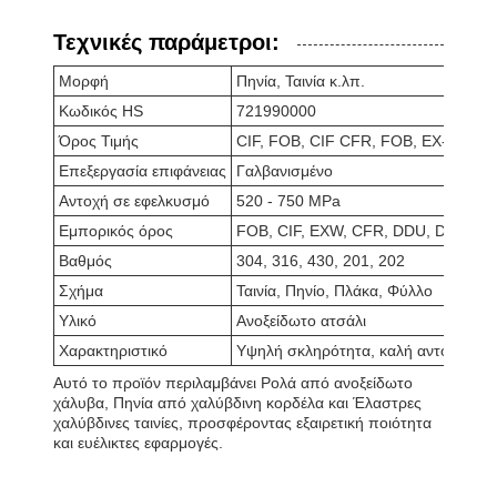
Τεχνικές παράμετροι:
Μορφή
Πηνία, Ταινία κ.λπ.
Κωδικός HS
721990000
Όρος Τιμής
CIF, FOB, CIF CFR, FOB, EX-WORK
Επεξεργασία επιφάνειας
Γαλβανισμένο
Αντοχή σε εφελκυσμό
520 - 750 MPa
Εμπορικός όρος
FOB, CIF, EXW, CFR, DDU, DDP, DA
Βαθμός
304, 316, 430, 201, 202
Σχήμα
Ταινία, Πηνίο, Πλάκα, Φύλλο
Υλικό
Ανοξείδωτο ατσάλι
Χαρακτηριστικό
Υψηλή σκληρότητα, καλή αντοχή στη
Αυτό το προϊόν περιλαμβάνει Ρολά από ανοξείδωτο
χάλυβα, Πηνία από χαλύβδινη κορδέλα και Έλαστρες
χαλύβδινες ταινίες, προσφέροντας εξαιρετική ποιότητα
και ευέλικτες εφαρμογές.