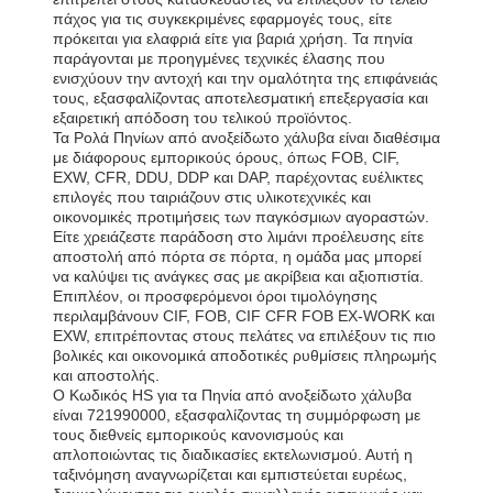
πάχος για τις συγκεκριμένες εφαρμογές τους, είτε
πρόκειται για ελαφριά είτε για βαριά χρήση. Τα πηνία
παράγονται με προηγμένες τεχνικές έλασης που
ενισχύουν την αντοχή και την ομαλότητα της επιφάνειάς
τους, εξασφαλίζοντας αποτελεσματική επεξεργασία και
εξαιρετική απόδοση του τελικού προϊόντος.
Τα Ρολά Πηνίων από ανοξείδωτο χάλυβα είναι διαθέσιμα
με διάφορους εμπορικούς όρους, όπως FOB, CIF,
EXW, CFR, DDU, DDP και DAP, παρέχοντας ευέλικτες
επιλογές που ταιριάζουν στις υλικοτεχνικές και
οικονομικές προτιμήσεις των παγκόσμιων αγοραστών.
Είτε χρειάζεστε παράδοση στο λιμάνι προέλευσης είτε
αποστολή από πόρτα σε πόρτα, η ομάδα μας μπορεί
να καλύψει τις ανάγκες σας με ακρίβεια και αξιοπιστία.
Επιπλέον, οι προσφερόμενοι όροι τιμολόγησης
περιλαμβάνουν CIF, FOB, CIF CFR FOB EX-WORK και
EXW, επιτρέποντας στους πελάτες να επιλέξουν τις πιο
βολικές και οικονομικά αποδοτικές ρυθμίσεις πληρωμής
και αποστολής.
Ο Κωδικός HS για τα Πηνία από ανοξείδωτο χάλυβα
είναι 721990000, εξασφαλίζοντας τη συμμόρφωση με
τους διεθνείς εμπορικούς κανονισμούς και
απλοποιώντας τις διαδικασίες εκτελωνισμού. Αυτή η
ταξινόμηση αναγνωρίζεται και εμπιστεύεται ευρέως,