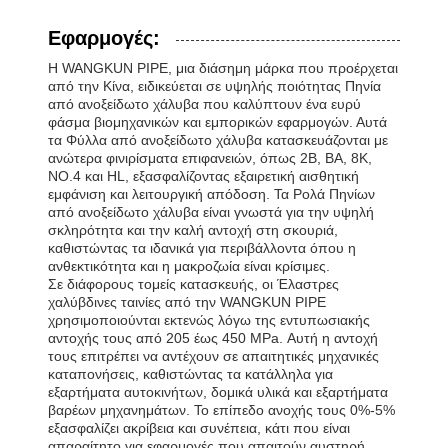
Εφαρμογές:
Η WANGKUN PIPE, μια διάσημη μάρκα που προέρχεται
από την Κίνα, ειδικεύεται σε υψηλής ποιότητας Πηνία
από ανοξείδωτο χάλυβα που καλύπτουν ένα ευρύ
φάσμα βιομηχανικών και εμπορικών εφαρμογών. Αυτά
τα Φύλλα από ανοξείδωτο χάλυβα κατασκευάζονται με
ανώτερα φινιρίσματα επιφανειών, όπως 2B, BA, 8K,
NO.4 και HL, εξασφαλίζοντας εξαιρετική αισθητική
εμφάνιση και λειτουργική απόδοση. Τα Ρολά Πηνίων
από ανοξείδωτο χάλυβα είναι γνωστά για την υψηλή
σκληρότητα και την καλή αντοχή στη σκουριά,
καθιστώντας τα ιδανικά για περιβάλλοντα όπου η
ανθεκτικότητα και η μακροζωία είναι κρίσιμες.
Σε διάφορους τομείς κατασκευής, οι Έλαστρες
χαλύβδινες ταινίες από την WANGKUN PIPE
χρησιμοποιούνται εκτενώς λόγω της εντυπωσιακής
αντοχής τους από 205 έως 450 MPa. Αυτή η αντοχή
τους επιτρέπει να αντέχουν σε απαιτητικές μηχανικές
καταπονήσεις, καθιστώντας τα κατάλληλα για
εξαρτήματα αυτοκινήτων, δομικά υλικά και εξαρτήματα
βαρέων μηχανημάτων. Το επίπεδο ανοχής τους 0%-5%
εξασφαλίζει ακρίβεια και συνέπεια, κάτι που είναι
απαραίτητο για εφαρμογές που απαιτούν αυστηρή