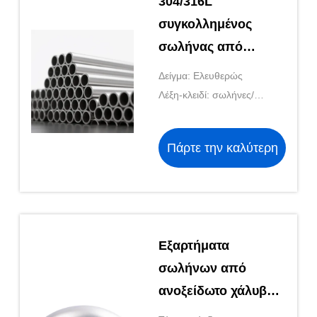
304/316L
συγκολλημένος
σωλήνας από
ανοξείδωτο χάλυβα
Δείγμα: Ελευθερώς
για τη μεταφορά
Λέξη-κλειδί: σωλήνες/
Σωλήνας
σωλήνες από ανοξείδωτο
χάλυβα
βιομηχανικού
Πάρτε την καλύτερη
χάλυβα με φορτηγό
τιμή
Εξαρτήματα
σωλήνων από
ανοξείδωτο χάλυβα
45 μοιρών