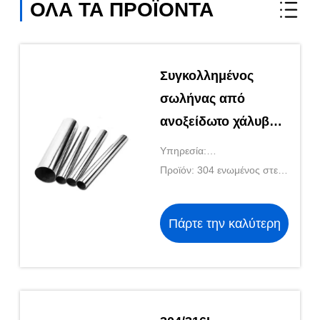
ΌΛΑ ΤΑ ΠΡΟΪΌΝΤΑ
Συγκολλημένος
σωλήνας από
ανοξείδωτο χάλυβα
304 με Τεχνική
Υπηρεσία:
επιφανείας ματ 316
Προσαρμοσμένο/OEM/ODM
Προϊόν: 304 ενωμένος στενά
λίτρων και ματ
ανοξείδωτο σωλήνας
επιφάνειας 2b
Πάρτε την καλύτερη
τιμή