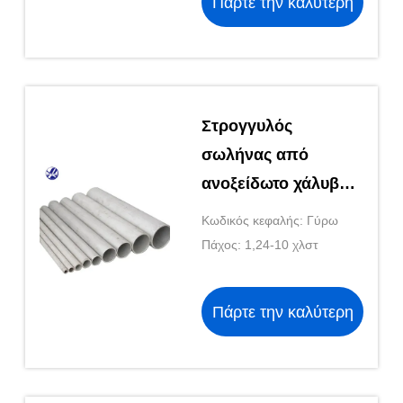
Πάρτε την καλύτερη
εφαρμογές και
διαδικασίες
τιμή
κατασκευής
Στρογγυλός
σωλήνας από
ανοξείδωτο χάλυβα
προσαρμοσμένου
Κωδικός κεφαλής: Γύρω
μεγέθους - 1/2" έως
Πάχος: 1,24-10 χλστ
24" OD, λεπτός έως
παχύς τοίχος
Πάρτε την καλύτερη
τιμή