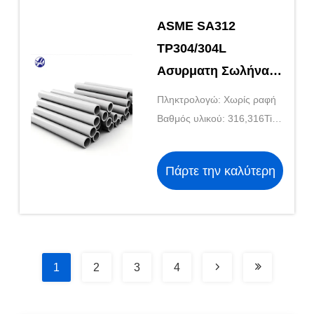
ASME SA312
TP304/304L
Ασυρματη Σωλήνα
Ανοξείδωτου Χάλυβα
Πληκτρολογώ: Χωρίς ραφή
για Πετροχημικά
Βαθμός υλικού: 316,316Ti,
Εργοστάσια
316L,
Πάρτε την καλύτερη
τιμή
1
2
3
4