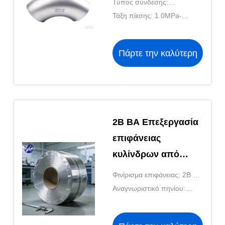
Τύπος σύνδεσης:
Συναρμολόγημα οπίσθους
Τάξη πίεσης: 1.0MPa-
2.5MPa
Πάρτε την καλύτερη
τιμή
2Β ΒΑ Επεξεργασία
επιφάνειας
κυλίνδρων από
χάλυβα σε μορφή
Φινίρισμα επιφάνειας: 2Β ΒΑ
κυλίνδρων
2ΒΑ
Αναγνωριστικό πηνίου:
κατάλληλων για
508/610mm
βιομηχανικές