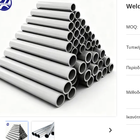
Weld
MOQ:
Τυπική
Περίο
Μέθοδ
Ικανότ