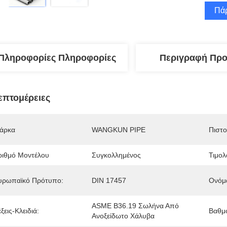
Πάρ
Πληροφορίες Πληροφορίες
Περιγραφή Προ
επτομέρειες
άρκα
WANGKUN PIPE
Πιστ
ριθμό Μοντέλου
Συγκολλημένος
Τιμολ
υρωπαϊκό Πρότυπο:
DIN 17457
Ονόμ
ASME B36.19 Σωλήνα Από 
ξεις-Κλειδιά:
Βαθμ
Ανοξείδωτο Χάλυβα