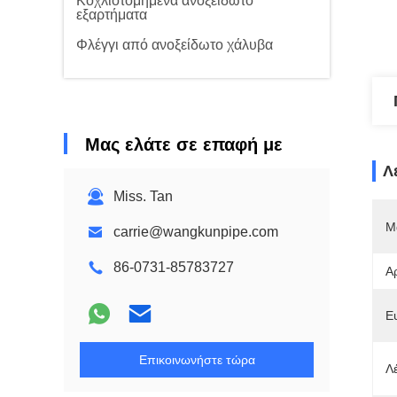
Κοχλιοτομημένα ανοξείδωτο
εξαρτήματα
Φλέγγι από ανοξείδωτο χάλυβα
Μας ελάτε σε επαφή με
Λ
Miss. Tan
Μ
carrie@wangkunpipe.com
86-0731-85783727
Α
Ε
Επικοινωνήστε τώρα
Λέ