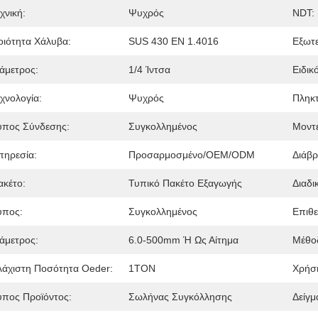
χνική:
Ψυχρός
NDT:
οιότητα Χάλυβα:
SUS 430 EN 1.4016
Εξωτε
ιάμετρος:
1/4 Ίντσα
Ειδικ
εχνολογία:
Ψυχρός
Πληκ
ύπος Σύνδεσης:
Συγκολλημένος
Μοντέ
πηρεσία:
Προσαρμοσμένο/OEM/ODM
Διάβ
ακέτο:
Τυπικό Πακέτο Εξαγωγής
Διαδι
ύπος:
Συγκολλημένος
Επιθ
ιάμετρος:
6.0-500mm Ή Ως Αίτημα
Μέθο
λάχιστη Ποσότητα Oeder:
1ΤΟΝ
Χρήσ
ύπος Προϊόντος:
Σωλήνας Συγκόλλησης
Δείγμ