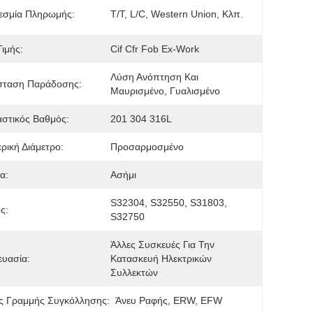
εσμία Πληρωμής:
T/T, L/C, Western Union, Κλπ.
Τιμής:
Cif Cfr Fob Ex-Work
Λύση Ανόπτηση Και 
σταση Παράδοσης:
Μαυρισμένο, Γυαλισμένο
στικός Βαθμός:
201 304 316L
ρική Διάμετρο:
Προσαρμοσμένο
α:
Ασήμι
S32304, S32550, S31803, 
ς:
S32750
Άλλες Συσκευές Για Την 
υασία:
Κατασκευή Ηλεκτρικών 
Συλλεκτών
ς Γραμμής Συγκόλλησης:
Άνευ Ραφής, ERW, EFW