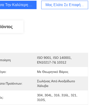
τε Την Καλύτερη Τιμή
Μας Ελάτε Σε Επαφή Με
ϊόντος
ISO 9001, ISO 140001, 
οποίηση
EN10217-7& 10312
όγιο:
Με Θεωρητικό Βάρος
Σωλήνας Από Ανοξείδωτο 
ατα Προϊόντων:
Χάλυβα
304, 304L, 316, 316L, 321, 
ός:
310S,