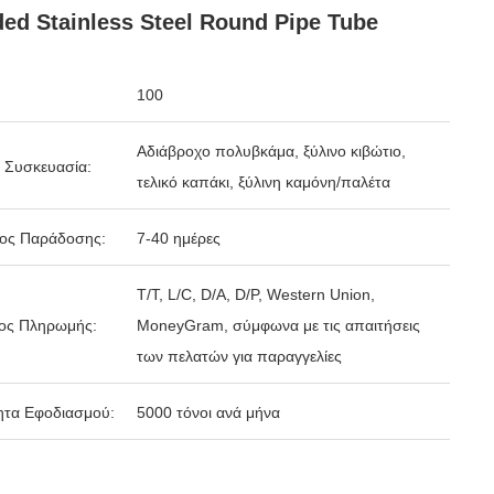
ed Stainless Steel Round Pipe Tube
100
Αδιάβροχο πολυβκάμα, ξύλινο κιβώτιο,
 Συσκευασία:
τελικό καπάκι, ξύλινη καμόνη/παλέτα
δος Παράδοσης:
7-40 ημέρες
T/T, L/C, D/A, D/P, Western Union,
ος Πληρωμής:
MoneyGram, σύμφωνα με τις απαιτήσεις
των πελατών για παραγγελίες
ητα Εφοδιασμού:
5000 τόνοι ανά μήνα