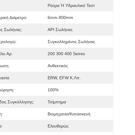
Ρεύμα Ή Υδραυλικό Τεστ
ρική Διάμετρο:
6mm-800mm
ός Σωλήνας:
API Σωλήνας
τρολογώ:
Συγκολλημένος Σωλήνας
λο Αρ:
200 300 400 Seires
ρωση:
Ανθεκτικός
κασία:
ERW, EFW Κ.λπ.
εώρηση:
100%
δος Συγκόλλησης:
Τσίμπημα
η:
Βιομηχανία/κατασκευή
α:
Ελευθερώς