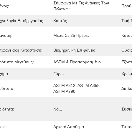
Σύμφωνα Με Τις Ανάγκες Των 
άχος:
Προθ
Πελατών
εχνολογία Επεξεργασίας:
Καυτός
Τιμή 
ιανομή:
Μέσα Σε 25 Ημέρες
Κατά
πιφανειακή Κατάσταση:
Βιομηχανική Επιφάνεια
Ουσια
ρότυπο Μεγέθους:
ASTM & Προσαρμοσμένο
Εξωτε
χήμα:
Γύρω
Χρώμ
ASTM A312, ASTM A358, 
ρότυπο:
Διπλό
ASTM A790
οιότητα:
Νο.1
Συσκε
τοκ:
Αρκετό Απόθεμα
Τύπο