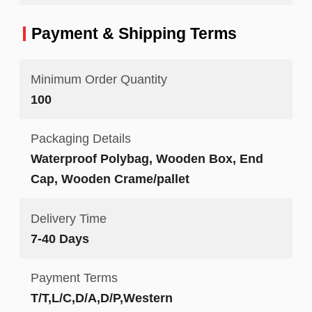
Payment & Shipping Terms
Minimum Order Quantity
100
Packaging Details
Waterproof Polybag, Wooden Box, End
Cap, Wooden Crame/pallet
Delivery Time
7-40 Days
Payment Terms
T/T,L/C,D/A,D/P,Western