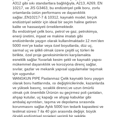
A312 gibi sıkı standartlara bağlılığıyla, A213, A269, EN
10217, ve JIS G3463, bu endüstriyel çelik boru, zorlu
ortamlarda üstün performans ve dayanıklılık
sağlar.,EN10217-7 & 10312, kaynaklı model, birçok
endüstriyel sektör için ideal bir seçim haline getiren
kalite ve hassasiyeti örneklemektedir.
Bu endüstriyel çelik boru, petrol ve gaz, petrokimya,
enerji üretimi, inşaat ve makine imalatı gibi
endüstrilerde yaygın olarak kullanılmaktadır.12 mm'den
5000 mm'ye kadar veya özel boyutlarda, düz uç,
sarmal uç ve iplikli olmak üzere çeşitli uç türleri ile
birlikte, özel proje gereksinimlerini karşılamakta
esneklik sağlar.Yuvarlak kesim şekli ve kaynaklı yapısı
mükemmel dayanıklılık ve korozyona direnç sağlar,
sıvılar, gazlar ve mekanik yapısal uygulamalar taşımak
için uygundur.
WANGKUN PIPE Paslanmaz Çelik kaynaklı boru yaygın
olarak boru hattlarında, ısı değiştiricilerinde, kazanlarda
ve yüksek basınç, sıcaklık direnci,ve uzun ömürlü
olmak çok önemlidir.Ürünün su geçirmez poli çantaları,
ahşap kutular, uç kapağı ve ahşap kabuklar gibi
ambalaj ayrıntıları, taşıma ve depolama sırasında
korunmasını sağlar.Aylık 5000 ton tedarik kapasitesi ve
teslimat süresi 7 ila 40 gün arasında değişir, büyük
ölçekli endüstriyel projeleri verimli bir şekilde