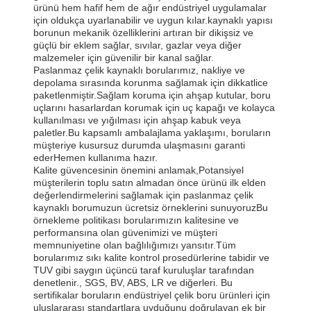
ürünü hem hafif hem de ağır endüstriyel uygulamalar
için oldukça uyarlanabilir ve uygun kılar.kaynaklı yapısı
borunun mekanik özelliklerini artıran bir dikişsiz ve
güçlü bir eklem sağlar, sıvılar, gazlar veya diğer
malzemeler için güvenilir bir kanal sağlar.
Paslanmaz çelik kaynaklı borularımız, nakliye ve
depolama sırasında korunma sağlamak için dikkatlice
paketlenmiştir.Sağlam koruma için ahşap kutular, boru
uçlarını hasarlardan korumak için uç kapağı ve kolayca
kullanılması ve yığılması için ahşap kabuk veya
paletler.Bu kapsamlı ambalajlama yaklaşımı, boruların
müşteriye kusursuz durumda ulaşmasını garanti
ederHemen kullanıma hazır.
Kalite güvencesinin önemini anlamak,Potansiyel
müşterilerin toplu satın almadan önce ürünü ilk elden
değerlendirmelerini sağlamak için paslanmaz çelik
kaynaklı borumuzun ücretsiz örneklerini sunuyoruzBu
örnekleme politikası borularımızın kalitesine ve
performansına olan güvenimizi ve müşteri
memnuniyetine olan bağlılığımızı yansıtır.Tüm
borularımız sıkı kalite kontrol prosedürlerine tabidir ve
TUV gibi saygın üçüncü taraf kuruluşlar tarafından
denetlenir., SGS, BV, ABS, LR ve diğerleri. Bu
sertifikalar boruların endüstriyel çelik boru ürünleri için
uluslararası standartlara uyduğunu doğrulayan ek bir