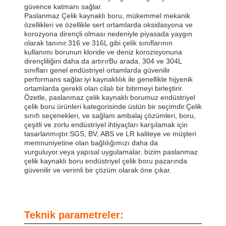
güvence katmanı sağlar.
Paslanmaz Çelik kaynaklı boru, mükemmel mekanik
özellikleri ve özellikle sert ortamlarda oksidasyona ve
korozyona dirençli olması nedeniyle piyasada yaygın
olarak tanınır.316 ve 316L gibi çelik sınıflarının
kullanımı borunun kloride ve deniz korozisyonuna
dirençliliğini daha da artırırBu arada, 304 ve 304L
sınıfları genel endüstriyel ortamlarda güvenilir
performans sağlar.iyi kaynaklılık ile genellikle hijyenik
ortamlarda gerekli olan cilalı bir bitirmeyi birleştirir.
Özetle, paslanmaz çelik kaynaklı borumuz endüstriyel
çelik boru ürünleri kategorisinde üstün bir seçimdir.Çelik
sınıfı seçenekleri, ve sağlam ambalaj çözümleri, boru,
çeşitli ve zorlu endüstriyel ihtiyaçları karşılamak için
tasarlanmıştır.SGS, BV, ABS ve LR kaliteye ve müşteri
memnuniyetine olan bağlılığımızı daha da
vurguluyor.veya yapısal uygulamalar, bizim paslanmaz
çelik kaynaklı boru endüstriyel çelik boru pazarında
güvenilir ve verimli bir çözüm olarak öne çıkar.
Teknik parametreler: