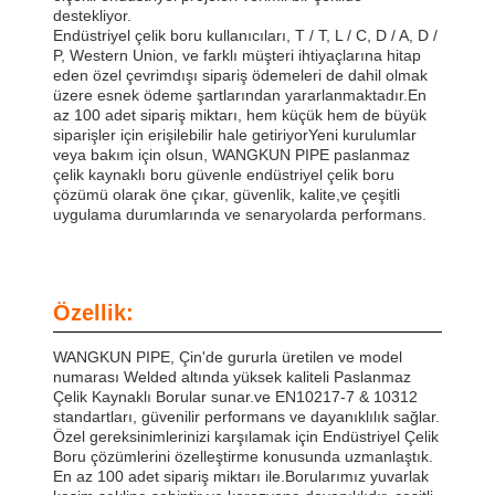
destekliyor.
Endüstriyel çelik boru kullanıcıları, T / T, L / C, D / A, D /
P, Western Union, ve farklı müşteri ihtiyaçlarına hitap
eden özel çevrimdışı sipariş ödemeleri de dahil olmak
üzere esnek ödeme şartlarından yararlanmaktadır.En
az 100 adet sipariş miktarı, hem küçük hem de büyük
siparişler için erişilebilir hale getiriyorYeni kurulumlar
veya bakım için olsun, WANGKUN PIPE paslanmaz
çelik kaynaklı boru güvenle endüstriyel çelik boru
çözümü olarak öne çıkar, güvenlik, kalite,ve çeşitli
uygulama durumlarında ve senaryolarda performans.
Özellik:
WANGKUN PIPE, Çin'de gururla üretilen ve model
numarası Welded altında yüksek kaliteli Paslanmaz
Çelik Kaynaklı Borular sunar.ve EN10217-7 & 10312
standartları, güvenilir performans ve dayanıklılık sağlar.
Özel gereksinimlerinizi karşılamak için Endüstriyel Çelik
Boru çözümlerini özelleştirme konusunda uzmanlaştık.
En az 100 adet sipariş miktarı ile.Borularımız yuvarlak