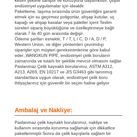
kesim şekline sahiptir ve korozyona dayanıklıdır, çeşitli
endüstriyel uygulamalar için idealdir.
Paketleme, taşıma sırasında ürün güvenliğini garanti
etmek için su geçirmez poligonlar, ahşap kutular, uç
kapağı ve ahşap kasalar veya paletler içerir.Teslim
süreleri sipariş büyüklüğüne ve özelleştirmeye bağlı
olarak 7 ila 40 gün arasında değişir.
Ödeme şartları esnektir, T / T, L / C, D / A, D / P,
Western Union, ve diğer yöntemleri çevrimdışı
siparişler için müşteri gereksinimlerine göre kabul
eder.,WANGKUN PIPE, endüstriyel çelik boruların
zamanında ve tutarlı bir şekilde mevcut olmasını sağlar.
Paslanmaz Çelik kaynaklı borularımız, ASTM A312,
A213, A269, EN 10217 ve JIS G3463 gibi tanınmış
standartlara uygun olarak, endüstriyel çelik boru
ihtiyaçlarınız için güvenilir bir seçim haline geliyor.
Ambalaj ve Nakliye:
Paslanmaz çelik kaynaklı borularımız, nakliye ve
kullanım sırasında korunma sağlamak için dikkatlice
paketlenmiştir.Sonra da çelik kayışlarla sağlam bir