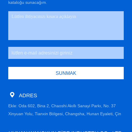
kataloğu sunacağım.
SUNMAK
ADRES
Ekle: Oda 602, Bina 2, Chaoshi Akıllı Sanayi Parkı, No. 37
Xinyuan Yolu, Tianxin Bölgesi, Changsha, Hunan Eyaleti, Çin