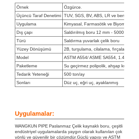
Örnek
Özgürce.
Üçüncü Taraf Denetimi
TUV, SGS, BV, ABS, LR ve benzeri
Uygulama
Kimyasal, Farmasötik ve Biyomedikal, 
Dış çapı
Saldırılmış boru 12 mm - 5000 mm ve
Türü
Saldırma yuvarlak çelik boru
Yüzey Dönüşümü
2B, turşulama, cilalama, fırçalama, k
Model
ASTM A554/ ASME SA554, 1.4301/304,
Paketleme
Su geçirmez polipolik, ahşap kutu, uç
Tedarik Yeteneği
500 ton/ay
Sonları
Düz uç, eğri uç, ayaklanmış
Uygulamalar:
WANGKUN PIPE Paslanmaz Çelik kaynaklı boru, çeşitli
endüstriyel uygulamalarda yaygın olarak kullanılan çok
yönlü ve güvenilir bir çözümdür.Güçlü yapısı ve ASTM