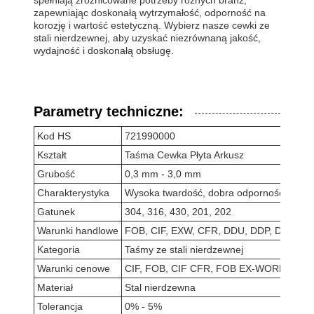
spełniają zróżnicowane potrzeby różnych branż,
zapewniając doskonałą wytrzymałość, odporność na
korozję i wartość estetyczną. Wybierz nasze cewki ze
stali nierdzewnej, aby uzyskać niezrównaną jakość,
wydajność i doskonałą obsługę.
Parametry techniczne:
Kod HS
721990000
Kształt
Taśma Cewka Płyta Arkusz
Grubość
0,3 mm - 3,0 mm
Charakterystyka
Wysoka twardość, dobra odporność na rd
Gatunek
304, 316, 430, 201, 202
Warunki handlowe
FOB, CIF, EXW, CFR, DDU, DDP, DAP
Kategoria
Taśmy ze stali nierdzewnej
Warunki cenowe
CIF, FOB, CIF CFR, FOB EX-WORK, EXW
Materiał
Stal nierdzewna
Tolerancja
0% - 5%