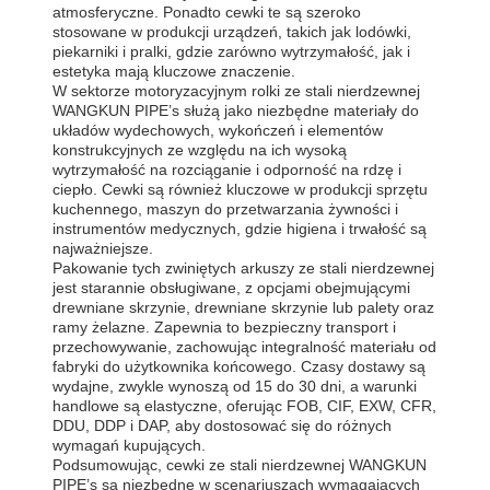
atmosferyczne. Ponadto cewki te są szeroko
stosowane w produkcji urządzeń, takich jak lodówki,
piekarniki i pralki, gdzie zarówno wytrzymałość, jak i
estetyka mają kluczowe znaczenie.
W sektorze motoryzacyjnym rolki ze stali nierdzewnej
WANGKUN PIPE’s służą jako niezbędne materiały do ​​
układów wydechowych, wykończeń i elementów
konstrukcyjnych ze względu na ich wysoką
wytrzymałość na rozciąganie i odporność na rdzę i
ciepło. Cewki są również kluczowe w produkcji sprzętu
kuchennego, maszyn do przetwarzania żywności i
instrumentów medycznych, gdzie higiena i trwałość są
najważniejsze.
Pakowanie tych zwiniętych arkuszy ze stali nierdzewnej
jest starannie obsługiwane, z opcjami obejmującymi
drewniane skrzynie, drewniane skrzynie lub palety oraz
ramy żelazne. Zapewnia to bezpieczny transport i
przechowywanie, zachowując integralność materiału od
fabryki do użytkownika końcowego. Czasy dostawy są
wydajne, zwykle wynoszą od 15 do 30 dni, a warunki
handlowe są elastyczne, oferując FOB, CIF, EXW, CFR,
DDU, DDP i DAP, aby dostosować się do różnych
wymagań kupujących.
Podsumowując, cewki ze stali nierdzewnej WANGKUN
PIPE’s są niezbędne w scenariuszach wymagających