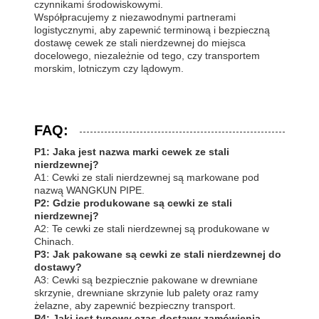
czynnikami środowiskowymi.
Współpracujemy z niezawodnymi partnerami
logistycznymi, aby zapewnić terminową i bezpieczną
dostawę cewek ze stali nierdzewnej do miejsca
docelowego, niezależnie od tego, czy transportem
morskim, lotniczym czy lądowym.
FAQ:
P1: Jaka jest nazwa marki cewek ze stali
nierdzewnej?
A1: Cewki ze stali nierdzewnej są markowane pod
nazwą WANGKUN PIPE.
P2: Gdzie produkowane są cewki ze stali
nierdzewnej?
A2: Te cewki ze stali nierdzewnej są produkowane w
Chinach.
P3: Jak pakowane są cewki ze stali nierdzewnej do
dostawy?
A3: Cewki są bezpiecznie pakowane w drewniane
skrzynie, drewniane skrzynie lub palety oraz ramy
żelazne, aby zapewnić bezpieczny transport.
P4: Jaki jest typowy czas dostawy zamówienia