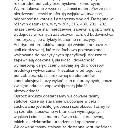
różnorodne potrzeby przemysłowe i komercyjne.
Wyprodukowane z wysokiej jakości materiałów ze stali
nierdzewnej, cewki te oferują wyjątkową trwałość,
odporność na korozję i estetyczny wygląd. Dostępne w
różnych gatunkach, w tym 304, 316, 430, 201 i 202,
nasze cewki ze stali nierdzewnej zapewniają optymalną
wydajność w różnych zastosowaniach, od budownictwa
i motoryzacji po artykuły kuchenne i maszyny.
Asortyment produktów obejmuje zwinięte arkusze ze
stali nierdzewnej, które są fachowo przetwarzane i
walcowane do precyzyjnych specyfikacji. Arkusze te
zapewniają doskonałą płaskość i dokładność
wymiarową, dzięki czemu nadają się do procesów
produkcji i wytwarzania. Niezależnie od tego, czy
potrzebujesz stali nierdzewnej do elementów
konstrukcyjnych, czy wykończeń dekoracyjnych, nasze
zwinięte arkusze zapewniają stałą jakość i
niezawodność.
Oprócz arkuszy dostarczamy walcowane taśmy
stalowe, które są starannie walcowane w celu
zachowania jednolitej grubości i szerokości. Taśmy te
są szeroko stosowane w branżach wymagających
wąskich i cienkich materiałów ze stali nierdzewnej,
takich jak elektronika, urządzenia i opakowania.
Walcowane taśmy stalowe są dostępne w grubościach