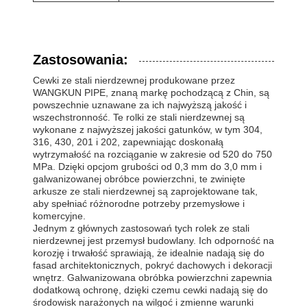
Zastosowania:
Cewki ze stali nierdzewnej produkowane przez
WANGKUN PIPE, znaną markę pochodzącą z Chin, są
powszechnie uznawane za ich najwyższą jakość i
wszechstronność. Te rolki ze stali nierdzewnej są
wykonane z najwyższej jakości gatunków, w tym 304,
316, 430, 201 i 202, zapewniając doskonałą
wytrzymałość na rozciąganie w zakresie od 520 do 750
MPa. Dzięki opcjom grubości od 0,3 mm do 3,0 mm i
galwanizowanej obróbce powierzchni, te zwinięte
arkusze ze stali nierdzewnej są zaprojektowane tak,
aby spełniać różnorodne potrzeby przemysłowe i
komercyjne.
Jednym z głównych zastosowań tych rolek ze stali
nierdzewnej jest przemysł budowlany. Ich odporność na
korozję i trwałość sprawiają, że idealnie nadają się do
fasad architektonicznych, pokryć dachowych i dekoracji
wnętrz. Galwanizowana obróbka powierzchni zapewnia
dodatkową ochronę, dzięki czemu cewki nadają się do
środowisk narażonych na wilgoć i zmienne warunki