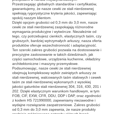
Przestrzegając globalnych standardów i certyfikatów,
gwarantujemy, że nasze cewki ze stali nierdzewnej
spełniają rygorystyczne kryteria jakości, zapewniając
spokój naszym klientom.
Dzięki opcjom grubości od 0,3 mm do 3,0 mm, nasze
cewki ze stali nierdzewnej zaspokajają różnorodne
wymagania produkcyjne i wytwórcze. Niezależnie od
tego, czy potrzebujesz cienkich, elastycznych taśm, czy
grubszych, bardziej wytrzymałych arkuszy, nasza oferta
produktów oferuje wszechstronność i adaptacyjność.
Ten szeroki zakres grubości pozwala na dostosowanie i
precyzyjne zastosowanie w takich dziedzinach, jak
części samochodowe, urządzenia kuchenne, okładziny
architektoniczne i maszyny przemysłowe.
Podsumowując, nasze cewki ze stali nierdzewnej
obejmują kompleksowy wybór zwiniętych arkuszy ze
stali nierdzewnej, walcowanych taśm stalowych i cewek
taśm ze stali nierdzewnej wykonanych z wysokiej
jakości gatunków stali nierdzewnej 304, 316, 430, 201 i
202. Dzięki elastycznym warunkom handlowym, w tym
FOB, CIF, EXW, CFR, DDU, DDP i DAP, oraz zgodności
z kodem HS 721990000, zapewniamy niezawodne i
wydajne rozwiązanie zaopatrzeniowe. Zakres grubości
od 0,3 mm do 3,0 mm zapewnia, że nasze produkty