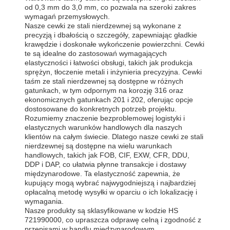
od 0,3 mm do 3,0 mm, co pozwala na szeroki zakres
wymagań przemysłowych.
Nasze cewki ze stali nierdzewnej są wykonane z
precyzją i dbałością o szczegóły, zapewniając gładkie
krawędzie i doskonałe wykończenie powierzchni. Cewki
te są idealne do zastosowań wymagających
elastyczności i łatwości obsługi, takich jak produkcja
sprężyn, tłoczenie metali i inżynieria precyzyjna. Cewki
taśm ze stali nierdzewnej są dostępne w różnych
gatunkach, w tym odpornym na korozję 316 oraz
ekonomicznych gatunkach 201 i 202, oferując opcje
dostosowane do konkretnych potrzeb projektu.
Rozumiemy znaczenie bezproblemowej logistyki i
elastycznych warunków handlowych dla naszych
klientów na całym świecie. Dlatego nasze cewki ze stali
nierdzewnej są dostępne na wielu warunkach
handlowych, takich jak FOB, CIF, EXW, CFR, DDU,
DDP i DAP, co ułatwia płynne transakcje i dostawy
międzynarodowe. Ta elastyczność zapewnia, że
kupujący mogą wybrać najwygodniejszą i najbardziej
opłacalną metodę wysyłki w oparciu o ich lokalizację i
wymagania.
Nasze produkty są sklasyfikowane w kodzie HS
721990000, co upraszcza odprawę celną i zgodność z
przepisami w handlu międzynarodowym.