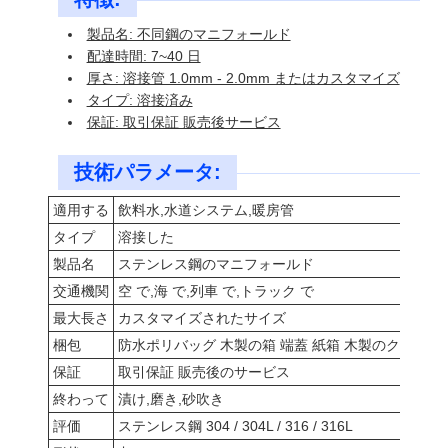
製品名: 不同鋼のマニフォールド
配達時間: 7~40 日
厚さ: 溶接管 1.0mm - 2.0mm またはカスタマイズ
タイプ: 溶接済み
保証: 取引保証 販売後サービス
技術パラメータ:
適用する
飲料水,水道システム,暖房管
タイプ
溶接した
製品名
ステンレス鋼のマニフォールド
交通機関
空 で,海 で,列車 で,トラック で
最大長さ
カスタマイズされたサイズ
梱包
防水ポリバッグ 木製の箱 端蓋 紙箱 木製のクラム/
保証
取引保証 販売後のサービス
終わって
漬け,磨き,砂吹き
評価
ステンレス鋼 304 / 304L / 316 / 316L