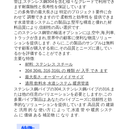
管は,ステンレス鋼304を含む様々なグレードで利用でき
ます耐腐蝕性と長寿性を保証しています
この多角管の最大長さは 特定のプロジェクト要件に合
わせて 調整できますので 柔軟性と効率性を 提供できま
す水道管道システムこの製品は,堅牢な構造と優れた材
料品質により,信頼性の高い選択です.
このステンレス鋼管の輸送オプションには,空中,海,列車,
トラックが含まれ,世界中の顧客に便利な物流ソリュー
ションを提供します. さらに,この製品のサンプルは無料
です顧客が購入する前に,その品質とニーズに適してい
るかを評価することができます.
主要な特徴:
材料: ステンレス スチール
304,304L,316,316L の 種類 が 入手 でき ます
最大長さ: オーダーメイドサイズ
適用:飲料水,水道システム,暖房管道
ステンレス鋼パイプの304,ステンレス鋼パイプの316,ま
たは他の任意のバリエーションを必要としますか,この
多重パイプ製品は,あなたのパイプニーズに信頼性と効
率的なソリューションを提供しています.高品質 の 建築
と 汎用 的 な 使い方 に よっ て,水道 管 や 暖房 システ
ム に 価値 ある 補足物 に なり ます.
特徴: