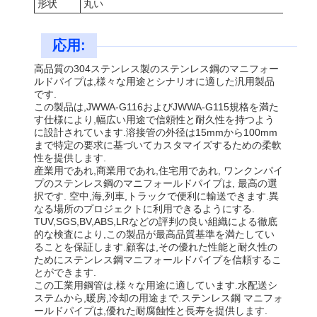
形状
丸い
応用:
高品質の304ステンレス製のステンレス鋼のマニフォー
ルドパイプは,様々な用途とシナリオに適した汎用製品
です.
この製品は,JWWA-G116およびJWWA-G115規格を満た
す仕様により,幅広い用途で信頼性と耐久性を持つよう
に設計されています.溶接管の外径は15mmから100mm
まで特定の要求に基づいてカスタマイズするための柔軟
性を提供します.
産業用であれ,商業用であれ,住宅用であれ, ワンクンパイ
プのステンレス鋼のマニフォールドパイプは, 最高の選
択です. 空中,海,列車,トラックで便利に輸送できます.異
なる場所のプロジェクトに利用できるようにする.
TUV,SGS,BV,ABS,LRなどの評判の良い組織による徹底
的な検査により,この製品が最高品質基準を満たしてい
ることを保証します.顧客は,その優れた性能と耐久性の
ためにステンレス鋼マニフォールドパイプを信頼するこ
とができます.
この工業用鋼管は,様々な用途に適しています.水配送シ
ステムから,暖房,冷却の用途まで.ステンレス鋼 マニフォ
ールドパイプは,優れた耐腐蝕性と長寿を提供します.