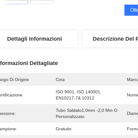
Ott
Dettagli Informazioni
Descrizione Del 
nformazioni Dettagliate
uogo Di Origine
Cina
Marc
ISO 9001, ISO 140001, 
rtificazione
Nome
EN10217-7& 10312
Tubo Saldato1.0mm -2,0 Mm O 
pessore:
Diame
Personalizzato
ampione:
Gratuito
Form