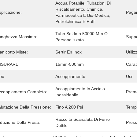
Acqua Potabile, Tubazioni Di 
Riscaldamento, Chimica, 
plicazione:
Paga
Farmaceutica E Bio-Medica, 
Petrolchimica E Raff
Tubo Saldato 50000 Mm O 
unghezza Massima:
Suppo
Personalizzato
nicotto Miste:
Sertir En Inox
Utiliz
ISURARE:
15mm-500mm
Caratt
po:
Accoppiamento
Usi:
Accoppiamento In Acciaio 
ccoppiamento Completo:
Preme
Inossidabile
lutazione Della Pressione:
Fino A 200 Psi
Tempe
Raccolta Scanalata Di Ferro 
iduzione Della Presa:
Press
Duttile