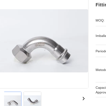
Fitt
MOQ:
Imball
Period
Metodo
Capaci
Approv