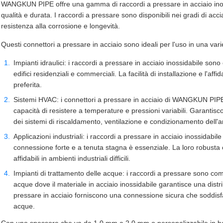
WANGKUN PIPE offre una gamma di raccordi a pressare in acciaio inossid
qualità e durata. I raccordi a pressare sono disponibili nei gradi di ac
resistenza alla corrosione e longevità.
Questi connettori a pressare in acciaio sono ideali per l'uso in una vari
Impianti idraulici: i raccordi a pressare in acciaio inossidabile sono
edifici residenziali e commerciali. La facilità di installazione e l'aff
preferita.
Sistemi HVAC: i connettori a pressare in acciaio di WANGKUN PIPE 
capacità di resistere a temperature e pressioni variabili. Garanti
dei sistemi di riscaldamento, ventilazione e condizionamento dell'ar
Applicazioni industriali: i raccordi a pressare in acciaio inossidabile
connessione forte e a tenuta stagna è essenziale. La loro robusta c
affidabili in ambienti industriali difficili.
Impianti di trattamento delle acque: i raccordi a pressare sono comu
acque dove il materiale in acciaio inossidabile garantisce una distri
pressare in acciaio forniscono una connessione sicura che soddisfa i
acque.