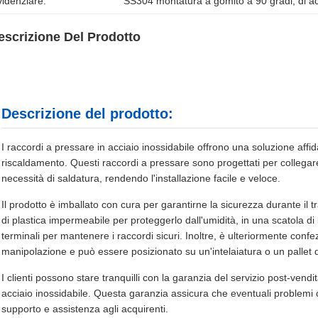
idenziare:
SS304 montatura a gomito a 90 gradi
, 
di a
escrizione Del Prodotto
Descrizione del prodotto:
I raccordi a pressare in acciaio inossidabile offrono una soluzione affida
riscaldamento. Questi raccordi a pressare sono progettati per collegare
necessità di saldatura, rendendo l'installazione facile e veloce.
Il prodotto è imballato con cura per garantirne la sicurezza durante il t
di plastica impermeabile per proteggerlo dall'umidità, in una scatola d
terminali per mantenere i raccordi sicuri. Inoltre, è ulteriormente confe
manipolazione e può essere posizionato su un'intelaiatura o un pallet 
I clienti possono stare tranquilli con la garanzia del servizio post-vend
acciaio inossidabile. Questa garanzia assicura che eventuali problemi
supporto e assistenza agli acquirenti.