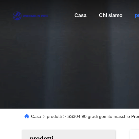
Casa
Chi siamo
p
Casa
>
prodotti
>
SS304 90 gradi gomito maschio Pres
prodotti