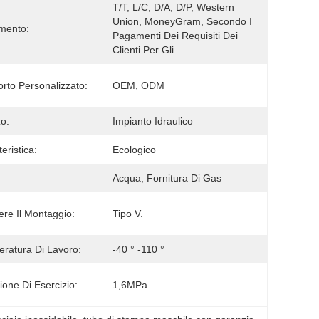
T/T, L/C, D/A, D/P, Western 
Union, MoneyGram, Secondo I 
mento:
Pagamenti Dei Requisiti Dei 
Clienti Per Gli 
rto Personalizzato:
OEM, ODM
zo:
Impianto Idraulico
eristica:
Ecologico
Acqua, Fornitura Di Gas
re Il Montaggio:
Tipo V.
ratura Di Lavoro:
-40 ° -110 °
ione Di Esercizio:
1,6MPa