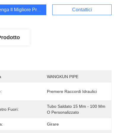
enga Il Migliore Prezzo
Contattici
Prodotto
a
WANGKUN PIPE
:
Premere Raccordi Idraulici
Tubo Saldato 15 Mm - 100 Mm 
tro Fuori:
O Personalizzato
a:
Girare