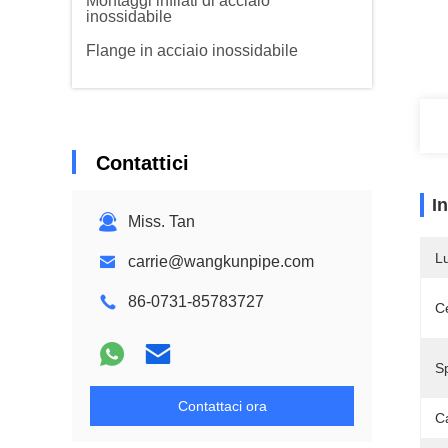
Montaggi infilati di acciaio
inossidabile
Flange in acciaio inossidabile
Contattici
I
Miss. Tan
L
carrie@wangkunpipe.com
86-0731-85783727
Ce
S
Contattaci ora
C