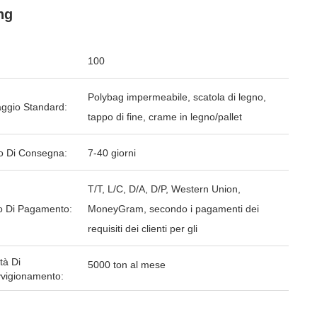
ing
100
Polybag impermeabile, scatola di legno,
aggio Standard:
tappo di fine, crame in legno/pallet
o Di Consegna:
7-40 giorni
T/T, L/C, D/A, D/P, Western Union,
 Di Pagamento:
MoneyGram, secondo i pagamenti dei
requisiti dei clienti per gli
tà Di
5000 ton al mese
vigionamento: