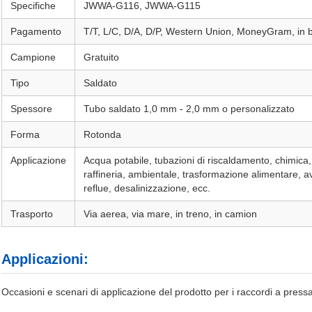
Specifiche
JWWA-G116, JWWA-G115
Pagamento
T/T, L/C, D/A, D/P, Western Union, MoneyGram, in bas
Campione
Gratuito
Tipo
Saldato
Spessore
Tubo saldato 1,0 mm - 2,0 mm o personalizzato
Forma
Rotonda
Applicazione
Acqua potabile, tubazioni di riscaldamento, chimica
raffineria, ambientale, trasformazione alimentare, av
reflue, desalinizzazione, ecc.
Trasporto
Via aerea, via mare, in treno, in camion
Applicazioni:
Occasioni e scenari di applicazione del prodotto per i raccordi a pres