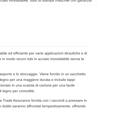
cciaio inossidabile
, 
tubo di stampa maschile con garanzia
bile ed efficiente per varie applicazioni idrauliche e di
 in modo sicuro tubi in acciaio inossidabile senza la
rasporto e lo stoccaggio. Viene fornito in un sacchetto
i legno per una maggiore durata e include tappi
zionato in una scatola di cartone per una facile
di legno per comodità.
ita Trade Assurance fornita con i raccordi a pressare in
 o dubbi saranno affrontati tempestivamente, offrendo