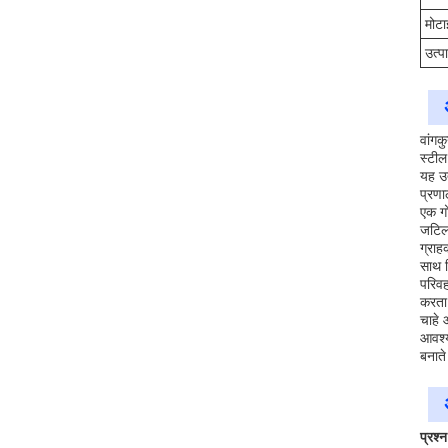
मोटा
उत्प
वांगक
स्टील
यह उ
प्रणा
एक गो
जटिल
ग्राह
साथ क
परिवह
करता 
चाहे 
आवश्य
बनाते 
प्रश्