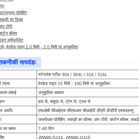
िंगः
वाटरप्रूफ पॉलीबैग
लकड़ी का डिब्बा
अंत टोपी
कार्टन बॉक्स
वुडन क्रैम/पैलेट
ाईः वेल्डेड पाइप 1.0 मिमी - 2.0 मिमी या अनुकूलित
तकनीकी मापदंडः
स्टेनलेस स्टील 304 / 304L / 316 / 316L
ी व्यास
वेल्डेड पाइप 15 मिमी - 100 मिमी या अनुकूलित
कतम लंबाई
अनुकूलित आकार
वहन
हवा से, समुद्र से, ट्रेन से, ट्रक से
पार अवधि
एफओबी सीआईएफ सीएफआर सीआईपी डीएपी डीडीपी एक्सडब्ल्यू
ग
जलरोधक पॉलीबैग, लकड़ी का बॉक्स, अंत टोपी, कार्टन बॉक्स, लकड़ी
सव का समय
7-40 दिन
्देश
JWWA-G116, JWWA-G115