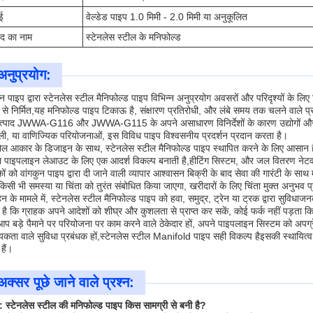
ई
वेल्डेड पाइप 1.0 मिमी - 2.0 मिमी या अनुकूलित
ाद का नाम
स्टेनलेस स्टील के मनिफोल्ड
अनुप्रयोग:
ुन पाइप द्वारा स्टेनलेस स्टील मैनिफोल्ड पाइप विभिन्न अनुप्रयोग अवसरों और परिदृश्यों के लि
 से निर्मित,यह मनिफोल्ड पाइप टिकाऊ है, संक्षारण प्रतिरोधी, और लंबे समय तक चलने वाले प्
त्पाद JWWA-G116 और JWWA-G115 के अपने असाधारण विनिर्देशों के कारण उद्योगों और से
ली, या वाणिज्यिक परियोजनाओं, इस विविध पाइप विश्वसनीय प्रदर्शन प्रदान करता है।
ल आकार के डिजाइन के साथ, स्टेनलेस स्टील मैनिफोल्ड पाइप स्थापित करने के लिए आसान है
 पाइपलाइन लेआउट के लिए एक आदर्श विकल्प बनाती है,हीटिंग सिस्टम, और जल वितरण नेटव
कों को वांगकुन पाइप द्वारा दी जाने वाली व्यापार आश्वासन बिक्री के बाद सेवा की गारंटी के 
िसी भी समस्या या चिंता को तुरंत संबोधित किया जाएगा, खरीदारों के लिए चिंता मुक्त अनुभव 
न के मामले में, स्टेनलेस स्टील मैनिफोल्ड पाइप को हवा, समुद्र, ट्रेन या ट्रक द्वारा सुवि
है कि ग्राहक अपने आदेशों को शीघ्र और कुशलता से प्राप्त कर सकें, कोई फर्क नहीं पड़ता कि व
आप बड़े पैमाने पर परियोजना पर काम करने वाले ठेकेदार हों, अपने पाइपलाइन सिस्टम को अपग
कता वाले सुविधा प्रबंधक हों,स्टेनलेस स्टील Manifold पाइप सही विकल्प हैइसकी स्थायित्व, उ
हैं।
अक्सर पूछे जाने वाले प्रश्न:
न: स्टेनलेस स्टील की मनिफोल्ड पाइप किस सामग्री से बनी है?