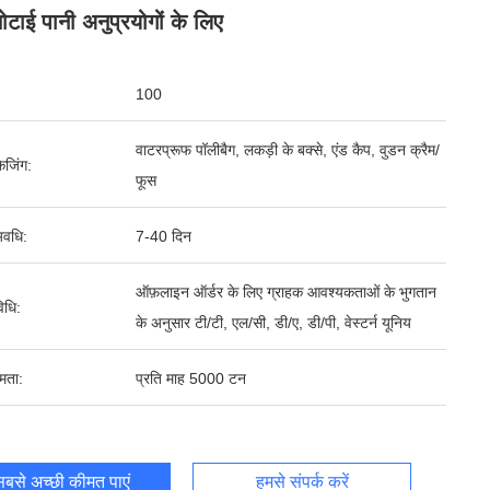
ोटाई पानी अनुप्रयोगों के लिए
100
वाटरप्रूफ पॉलीबैग, लकड़ी के बक्से, एंड कैप, वुडन क्रैम/
ेजिंग:
फूस
वधि:
7-40 दिन
ऑफ़लाइन ऑर्डर के लिए ग्राहक आवश्यकताओं के भुगतान
िधि:
के अनुसार टी/टी, एल/सी, डी/ए, डी/पी, वेस्टर्न यूनिय
षमता:
प्रति माह 5000 टन
बसे अच्छी कीमत पाएं
हमसे संपर्क करें