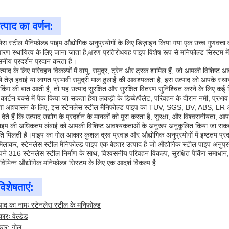
त्पाद का वर्णन:
लेस स्टील मैनिफोल्ड पाइप औद्योगिक अनुप्रयोगों के लिए डिज़ाइन किया गया एक उच्च गुणवत्त
रण स्थायित्व के लिए जाना जाता है,क्षरण प्रतिरोधयह पाइप विशेष रूप से मनिफोल्ड सिस्टम में 
सनीय प्रदर्शन प्रदान करता है।
्पाद के लिए परिवहन विकल्पों में वायु, समुद्र, ट्रेन और ट्रक शामिल हैं, जो आपकी विशिष्ट
तेज़ हवाई या लागत प्रभावी समुद्री माल ढुलाई की आवश्यकता है, इस उत्पाद को आपके स्थान
किंग की बात आती है, तो यह उत्पाद सुरक्षित और सुरक्षित वितरण सुनिश्चित करने के लिए कई
 कार्टन बक्से में पैक किया जा सकता हैया लकड़ी के डिब्बे/पैलेट, परिवहन के दौरान नमी, प्रभाव
्ता आश्वासन के लिए, इस स्टेनलेस स्टील मैनिफोल्ड पाइप का TUV, SGS, BV, ABS, LR और अन्
ी देते हैं कि उत्पाद उद्योग के प्रदर्शन के मानकों को पूरा करता है, सुरक्षा, और विश्वसनीयता, आप
ाइप की अधिकतम लंबाई को आपकी विशिष्ट आवश्यकताओं के अनुरूप अनुकूलित किया जा सकता
ि मिलती है।पाइप का गोल आकार कुशल द्रव प्रवाह और औद्योगिक अनुप्रयोगों में इष्टतम प्रदर
िलाकर, स्टेनलेस स्टील मैनिफोल्ड पाइप एक बेहतर उत्पाद है जो औद्योगिक स्टील पाइप अनुप्रय
ने 316 स्टेनलेस स्टील निर्माण के साथ, विश्वसनीय परिवहन विकल्प, सुरक्षित पैकिंग समाध
विभिन्न औद्योगिक मनिफोल्ड सिस्टम के लिए एक आदर्श विकल्प है.
विशेषताएं:
पाद का नामः स्टेनलेस स्टील के मनिफोल्ड
कारः वेल्डेड
ार: गोल