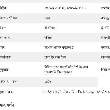
िर्देश:
JWWA-G116, JWWA-G115
रखरखा
क्षारण प्रतिरोध:
उच्च
दाब मूल
ेदन:
औद्योगिक
इंस्टॉ
्म करना:
पॉलिश
सामग्री
कार:
विभिन्न आकार उपलब्ध हैं
प्रकार:
हनशीलता:
जादा देर तक टिके
तापमान 
विभिन्न तरल पदार्थों और गैसों के साथ 
ुकूलता:
रिश्ते 
उपयोग के लिए उपयुक्त
LEXIBILITY:
कठोर
रमुखता देना:
इंडस्ट्रियल स्टेनलेस स्टील मनिफोल्ड पाइप
, 
स्टेनलेस 
्पाद वर्णन