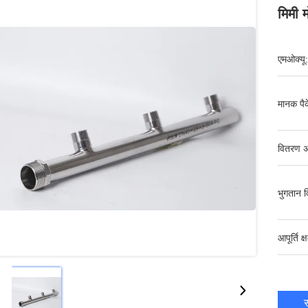
मिमी म
एमओक्यू:
मानक पैक
वितरण अ
भुगतान व
आपूर्ति क्
स