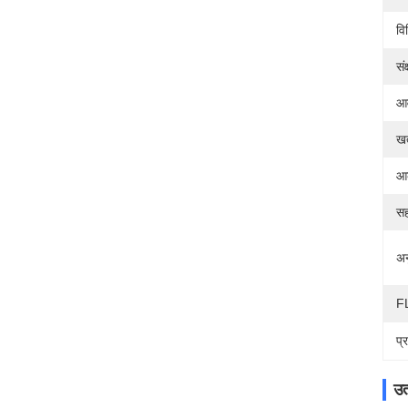
विन
सं
आव
खत
आ
स
अन
F
प्
उत