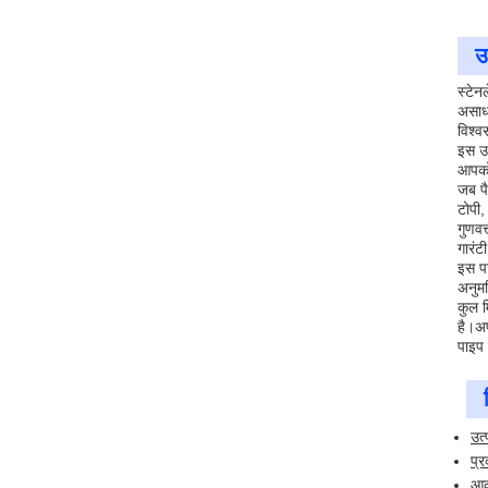
उ
स्टेन
असाधा
विश्व
इस उत
आपको 
जब पै
टोपी,
गुणवत
गारंट
इस प
अनुमत
कुल म
है।अप
पाइप 
उत्
प्र
आक