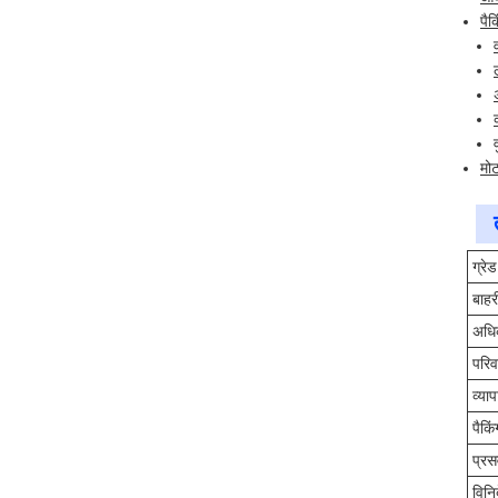
पैक
मोट
ग्रेड
बाहर
अधि
परि
व्या
पैकिं
प्र
विनिर