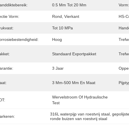
anddiktebereik:
0.5 Mm Tot 20 Mm
Vorm
ectie Vorm:
Rond, Vierkant
HS-C
rukvast:
Tot 10 MPa
Hand
orrosiebestendigheid:
Hoog
Trefw
akket:
Standaard Exportpakket
Trefw
arantie:
3 Jaar
Opper
aat:
3 Mm-500 Mm En Maat
Pijpty
Wervelstroom Of Hydraulische 
DT:
Test
316L waterpijp van roestvrij staal
, 
gepolijst
arkeren:
ronde buizen van roestvrij staal