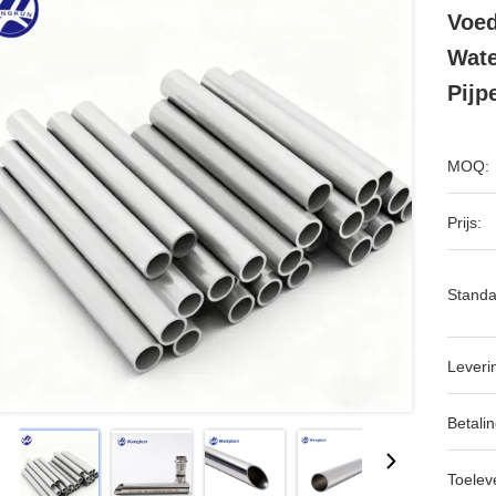
Voed
Wate
Pijp
MOQ:
Prijs:
Standa
Leveri
Betalin
Toeleve