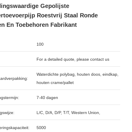
ingswaardige Gepolijste
rtoevoerpijp Roestvrij Staal Ronde
en En Toebehoren Fabrikant
100
For a detailed quote, please contact us
Waterdichte polybag, houten doos, eindkap,
ardverpakking:
houten crame/pallet
ngstermijn:
7-40 dagen
gswijze:
L/C, D/A, D/P, T/T, Western Union,
ringskapaciteit:
5000