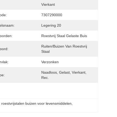
:
Vierkant
ode:
7307290000
elsnaam:
Legering 20
oorden:
Roestvrij Staal Gelaste Buis
Ruiten/buizen Van Roestvrij 
oord:
Staal
vlak:
Verzonken
Naadloos, Gelast, Vierkant, 
pe:
Rec.
e roestvrijstalen buizen voor levensmiddelen
, 