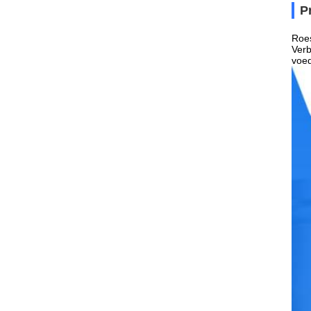
P
Roes
Verb
voed