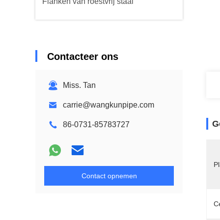
Flanken van roestvrij staal
Contacteer ons
Miss. Tan
carrie@wangkunpipe.com
G
86-0731-85783727
P
Contact opnemen
Ce