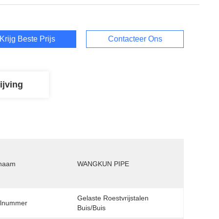
Krijg Beste Prijs
Contacteer Ons
ijving
naam
WANGKUN PIPE
Gelaste Roestvrijstalen 
lnummer
Buis/buis