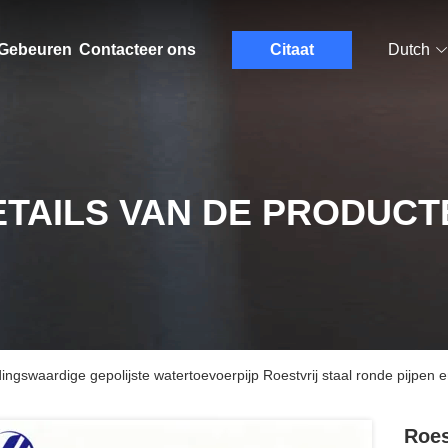
Gebeuren
Contacteer ons
Citaat
Dutch
ETAILS VAN DE PRODUCT
dingswaardige gepolijste watertoevoerpijp Roestvrij staal ronde pijpen
Roes