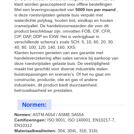
klant worden geaccepteerd voor offline bestellingen.
Met een leveringscapaciteit van
5000 ton per maand
,
is deze roestvrijstalen gelaste buis verpakt met
waterdichte polybag, houten kist, eindkap en houten
crame/pallet. De handelsvoorwaarden die voor dit
product beschikbaar zijn, omvatten FOB, CIF, CFR,
CIP, DAP, DDP en EXW. Het is verkrijgbaar in
verschillende schema's zoals SCH. 5, 10, 60, 20, 30,
40, 80, 100, 120, 140, 160, XXS.
Klanten kunnen genieten van een garantie met
handelsverzekering after-sales service bij aankoop van
deze roestvrijstalen gelaste buis. De veelzijdigheid
maakt het geschikt voor diverse industriële stalen
buistoepassingen en scenario's. Of het nu gaat om
constructie, productie, olie en gas of andere
industrieën, dit product biedt duurzaamheid,
betrouwbaarheid en prestaties.
Normen:
Normen:
ASTM A554 / ASME SA554
Certificeringen:
ISO 9001, ISO 140001, EN10217-7,
EN10312
Materiaalkwaliteiten:
304, 304L, 316, 316L