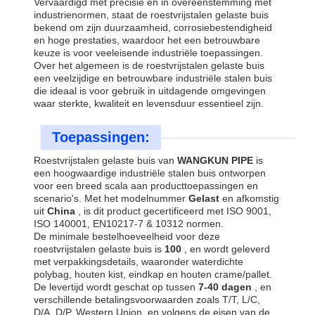
Vervaardigd met precisie en in overeenstemming met
industrienormen, staat de roestvrijstalen gelaste buis
bekend om zijn duurzaamheid, corrosiebestendigheid
en hoge prestaties, waardoor het een betrouwbare
keuze is voor veeleisende industriële toepassingen.
Over het algemeen is de roestvrijstalen gelaste buis
een veelzijdige en betrouwbare industriële stalen buis
die ideaal is voor gebruik in uitdagende omgevingen
waar sterkte, kwaliteit en levensduur essentieel zijn.
Toepassingen:
Roestvrijstalen gelaste buis van
WANGKUN PIPE
is
een hoogwaardige industriële stalen buis ontworpen
voor een breed scala aan producttoepassingen en
scenario's. Met het modelnummer
Gelast
en afkomstig
uit
China
, is dit product gecertificeerd met ISO 9001,
ISO 140001, EN10217-7 & 10312 normen.
De minimale bestelhoeveelheid voor deze
roestvrijstalen gelaste buis is
100
, en wordt geleverd
met verpakkingsdetails, waaronder waterdichte
polybag, houten kist, eindkap en houten crame/pallet.
De levertijd wordt geschat op tussen
7-40 dagen
, en
verschillende betalingsvoorwaarden zoals T/T, L/C,
D/A, D/P, Western Union, en volgens de eisen van de