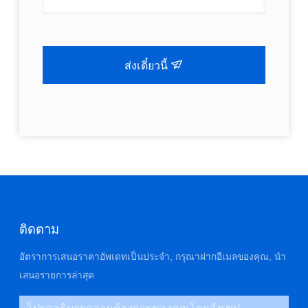
ส่งเดี๋ยวนี้
ติดตาม
อัตราการเสนอราคาอัพเดทเป็นประจํา, กรุณาฝากอีเมลของคุณ, นํา
เสนอรายการล่าสุด