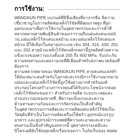
การใช้งาน:
WANGKUN PIPE แบรนด์ที่มีชื่อเสียงที่มาจากจีน มีความ
เชี่ยวชาญในการผลิตท่อเหล็กไร้ขัดที่มีคุณภาพสูง ที่ถูก
ออกแบบมาเพื่อการใช้งานในอุตสาหกรรมและการค้าที่
หลากหลายสายพันธุ์สินค้าของเรารวมถึงแผ่นสแตนเลสม้
วน,แผ่นเหล็กไร้สแตนเลสม้วน และแผ่นเหล็กไร้สแตนเล
สม้วน มีให้เลือกในหลายประเภท เช่น 304, 316, 430, 201
และ 202.สายม้วนเหล็กไร้ขัดเหล็กเหล่านี้ถูกผลิตด้วยความ
แข็งแรงของความแรงตั้งแต่ 205 ถึง 450 MPa, รับประกัน
ความทนทานและผลงานกลที่ดีเยี่ยมสําหรับสภาพแวดล้อมที่
ต้องการ
ความหลากหลายของ WANGKUN PIPE สายสแตนเลสทํา
ให้มันเหมาะสมสําหรับโอกาสและกรณีการใช้งานมากมาย
แผ่นและแผ่นเหล็กไร้ขัดนี้ถูกใช้อย่างมากสําหรับองค์
ประกอบโครงสร้างวงการรถยนต์ได้รับประโยชน์จากสอย
เหล็กไร้ขัดสนของเรา สําหรับการผลิต ระบบระเหยและ
ส่วนประกอบของชาสซี่, ที่ความแข็งแรงและความ
ต้านทานความร้อนและการกัดกร่อนเป็นสิ่งสําคัญ
ในอุตสาหกรรมการผลิตและการผลิตแผ่นเหล็กไร้ขัดเป็น
วัสดุดิบที่จําเป็นในการผลิตเครื่องใช้ครัว อุปกรณ์แปรรูป
อาหาร และอุปกรณ์การแพทย์ที่ความสะอาดและความ
ทนทานเป็นสิ่งสําคัญนอกจากนี้ อุตสาหกรรมเคมีและ
ปิโตรเคมียังใช้สอยเหล็กเรือนของเรา ในถังเก็บของ ท่อท่อ