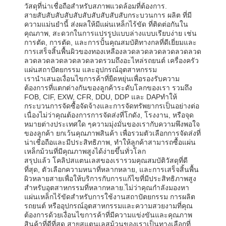
วัสดุที่น่าเชื่อถือสําหรับสภาพแวดล้อมที่ต้องการ.
สายสับสับสับสับสับสับสับสับสับสับกระบวนการ ผลิต ที่มี
ความแม่นยํานี้ ส่งผลให้มีแผ่นเหล็กไร้ขัด ที่ติดต่อกันใน
คุณภาพ, สะดวกในการแปรรูปแบบล่างแบบเรียบง่าย เช่น
การตัด, การตัด, และการปั้นคุณสมบัติทางกลที่ดีเยี่ยมและ
การเสร็จสิ้นพื้นผิวของทองเหลืองลวดลวดลวดลวดลวดลวด
ลวดลวดลวดลวดลวดลวดรวมถึงอะไหล่รถยนต์ เครื่องครัว
แผ่นสถาปัตยกรรม และอุปกรณ์อุตสาหกรรม
เรานําเสนอเงื่อนไขการค้าที่ยืดหยุ่นเพื่อรองรับความ
ต้องการที่แตกต่างกันของลูกค้าระดับโลกของเรา รวมถึง
FOB, CIF, EXW, CFR, DDU, DDP และ DAPทําให้
กระบวนการจัดซื้อจัดจ้างและการจัดทรัพยากรเป็นอย่างต่อ
เนื่องไม่ว่าคุณต้องการการจัดส่งที่โกดัง, โรงงาน, หรือจุด
หมายต่างประเทศใด ๆความมุ่งมั่นของเรากับความพึงพอใจ
ของลูกค้า ยกเว้นคุณภาพสินค้า เพื่อรวมตัวเลือกการจัดส่งที่
น่าเชื่อถือและมีประสิทธิภาพ, ทําให้ลูกค้าสามารถซื้อแผ่น
เหล็กม้วนที่มีคุณภาพสูงได้ง่ายขึ้นทั่วโลก
สรุปแล้ว โคลิปสแตนเลสของเรารวมคุณสมบัติวัสดุที่ดี
ที่สุด, ตัวเลือกความหนาที่หลากหลาย, และการเสร็จสิ้นพื้น
ผิวหลายสายเพื่อให้บริการกับการแก้ไขที่มีประสิทธิภาพสูง
สําหรับอุตสาหกรรมที่หลากหลาย.ไม่ว่าคุณกําลังมองหา
แผ่นเหล็กไร้ขัดสําหรับการใช้งานสถาปัตยกรรม การผลิต
รถยนต์ หรืออุปกรณ์อุตสาหกรรมและความสวยงามที่คุณ
ต้องการด้วยเงื่อนไขการค้าที่มีความแข่งขันและคุณภาพ
สินค้าที่ดีที่สุด สายสแตนเลสม้วนของเราเป็นทางเลือกที่