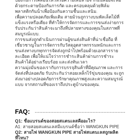
ด้วยกระดาษป้องกันการกัด และครอบคลุมด้วยฟิล์ม
พลาสติกกันน้ําเพื่อป้องกันความชื้นและสนิม.
เพื่อความปลอดภัยเพิ่มเติม สายม้วนถูกวางบนพัลเล็ตไม้ที่
แข็งแรงหรือเตียง ที่ทําให้การจัดการและการขนส่งง่ายการ
รับประกันว่าสินค้าจะมาถึงที่ปลายทางของคุณในสภาพที่
สมบูรณ์แบบ.
การขนส่งถูกดําเนินการผ่านผู้ขนส่งสินค้าที่น่าเชื่อถือ ที่
เชี่ยวชาญในการจัดการกับวัสดุอุตสาหกรรมหนักและการ
ขนส่งทางบกทุกการจัดส่งถูกนําไปพร้อมด้วยเอกสารราย
ละเอียด เพื่อให้แน่ใจว่าการชําระสินค้าผ่านการชําระ
สินค้าได้อย่างเรียบร้อย และส่งทันเวลา
ความมุ่งมั่นของเรากับการบรรจุสินค้าที่มีคุณภาพ และการ
จัดส่งที่ปลอดภัย รับประกันว่าสอยเหล็กไร้ขุ่นของคุณ จะถูก
ส่งมาอย่างปลอดภัยการรักษาคุณภาพสูงและความสมบูรณ์
แบบ จากสถานที่ของเราถึงประตูบ้านของคุณ.
FAQ:
Q1: ชื่อแบรนด์ของสอยสแตนเลสคืออะไร?
A1: สายสอยสแตนเลสมีแบรนด์ชื่อว่า WANGKUN PIPE
Q2: สายไฟ WANGKUN PIPE สายไฟสแตนเลสถูกผลิต
ที่ไหน?