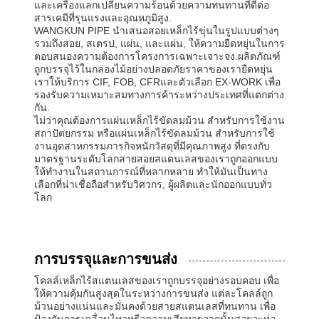
และเครื่องแลกเปลี่ยนความร้อนด้วยความทนทานที่ดีต่อ
สารเคมีที่รุนแรงและอุณหภูมิสูง.
WANGKUN PIPE นําเสนอสอยเหล็กไร้ขุ่นในรูปแบบต่างๆ
รวมถึงสอย, สเตรป, แผ่น, และแผ่น, ให้ความยืดหยุ่นในการ
ตอบสนองความต้องการโครงการเฉพาะเจาะจง.ผลิตภัณฑ์
ถูกบรรจุไว้ในกล่องไม้อย่างปลอดภัยราคาของเรายืดหยุ่น
เราให้บริการ CIF, FOB, CFRและตัวเลือก EX-WORK เพื่อ
รองรับความเหมาะสมทางการค้าระหว่างประเทศที่แตกต่าง
กัน.
ไม่ว่าคุณต้องการแผ่นเหล็กไร้ขัดลมม้วน สําหรับการใช้งาน
สถาปัตยกรรม หรือแผ่นเหล็กไร้ขัดลมม้วน สําหรับการใช้
งานอุตสาหกรรมภารกิจหนักวัสดุที่มีคุณภาพสูง ที่ตรงกับ
มาตรฐานระดับโลกสายสอยสแตนเลสของเราถูกออกแบบ
ให้ทํางานในสถานการณ์ที่หลากหลาย ทําให้มันเป็นทาง
เลือกที่น่าเชื่อถือสําหรับวิศวกร, ผู้ผลิตและนักออกแบบทั่ว
โลก
การบรรจุและการขนส่ง
โคลล์เหล็กไร้สแตนเลสของเราถูกบรรจุอย่างรอบคอบ เพื่อ
ให้ความคุ้มกันสูงสุดในระหว่างการขนส่ง แต่ละโคลล์ถูก
ม้วนอย่างแน่นและมั่นคงด้วยสายสแตนเลสที่ทนทาน เพื่อ
ป้องกันการเคลื่อนไหวหรือความเสียหายจากนั้นสอยจะห่อ